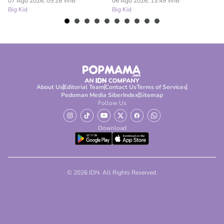
07 Agu 2026, 05:28 WIB
06 Agu 2026, 13:49 WIB
06
Big Kid
Big Kid
Bi
About Us
Editorial Team
Contact Us
Terms of Services
Pedoman Media Siber
Index
Sitemap
Follow Us
Download
© 2026 IDN. All Rights Reserved.