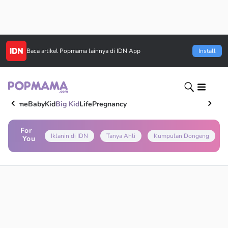
Baca artikel
Popmama
lainnya di IDN App
Install
Home
Baby
Kid
Big Kid
Life
Pregnancy
For
Iklanin di IDN
Tanya Ahli
Kumpulan Dongeng
You