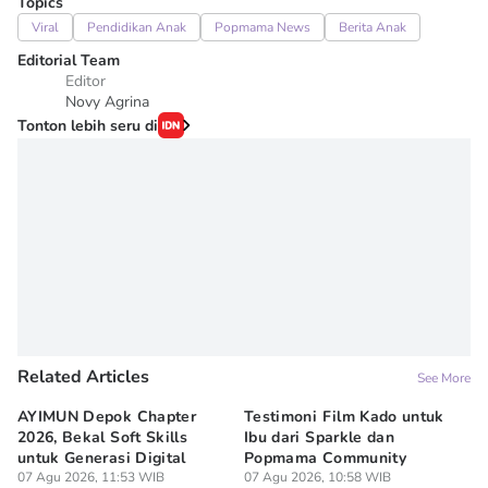
Topics
Viral
Pendidikan Anak
Popmama News
Berita Anak
Editorial Team
Editor
Novy Agrina
Tonton lebih seru di
Related Articles
See More
AYIMUN Depok Chapter
Testimoni Film Kado untuk
1
2026, Bekal Soft Skills
Ibu dari Sparkle dan
M
untuk Generasi Digital
Popmama Community
Te
07 Agu 2026, 11:53 WIB
07 Agu 2026, 10:58 WIB
07