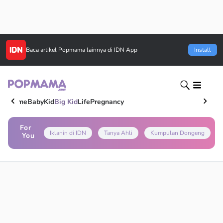
Baca artikel
Popmama
lainnya di IDN App
Install
Home
Baby
Kid
Big Kid
Life
Pregnancy
For
Iklanin di IDN
Tanya Ahli
Kumpulan Dongeng
You