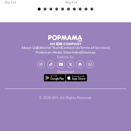
Big Kid
Big Kid
Bi
About Us
Editorial Team
Contact Us
Terms of Services
Pedoman Media Siber
Index
Sitemap
Follow Us
Download
© 2026 IDN. All Rights Reserved.