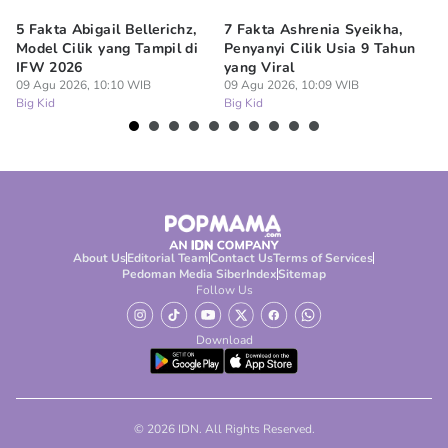
5 Fakta Abigail Bellerichz,
7 Fakta Ashrenia Syeikha,
Ba
Model Cilik yang Tampil di
Penyanyi Cilik Usia 9 Tahun
An
IFW 2026
yang Viral
Be
09 Agu 2026, 10:10 WIB
09 Agu 2026, 10:09 WIB
09
Big Kid
Big Kid
Bi
About Us
Editorial Team
Contact Us
Terms of Services
Pedoman Media Siber
Index
Sitemap
Follow Us
Download
© 2026 IDN. All Rights Reserved.