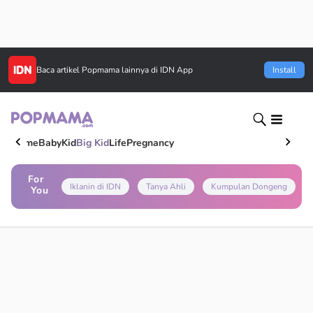
Baca artikel
Popmama
lainnya di IDN App
Install
Home
Baby
Kid
Big Kid
Life
Pregnancy
For
Iklanin di IDN
Tanya Ahli
Kumpulan Dongeng
You