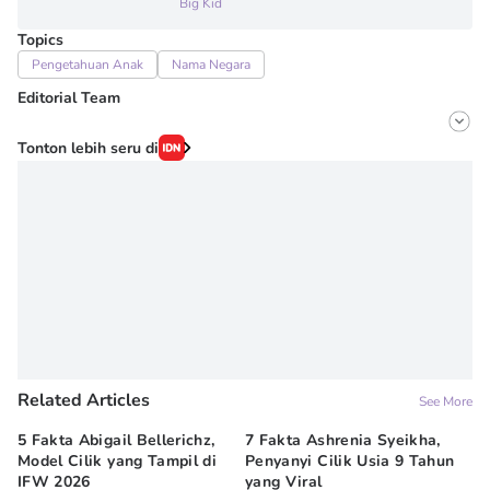
Big Kid
Topics
Pengetahuan Anak
Nama Negara
Editorial Team
Editor
Tonton lebih seru di
Fairaz Tsiqat
Editor
Erick Akbar
Related Articles
See More
5 Fakta Abigail Bellerichz,
7 Fakta Ashrenia Syeikha,
Ba
Model Cilik yang Tampil di
Penyanyi Cilik Usia 9 Tahun
An
IFW 2026
yang Viral
Be