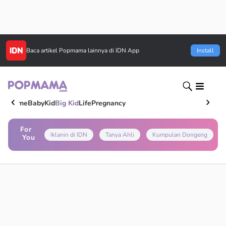
Baca artikel
Popmama
lainnya di IDN App
Install
Home
Baby
Kid
Big Kid
Life
Pregnancy
For
Iklanin di IDN
Tanya Ahli
Kumpulan Dongeng
You