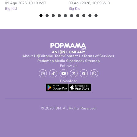
09 Agu 2026, 10:10 WIB
09 Agu 2026, 10:09 WIB
09
Big Kid
Big Kid
Bi
About Us
Editorial Team
Contact Us
Terms of Services
Pedoman Media Siber
Index
Sitemap
Follow Us
Download
© 2026 IDN. All Rights Reserved.