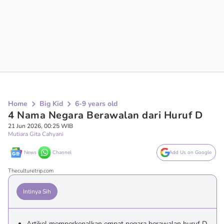
Home
Big Kid
6-9 years old
4 Nama Negara Berawalan dari Huruf D
21 Jun 2026, 00:25 WIB
Mutiara Gita Cahyani
News
Channel
Add Us on Google
Theculturetrip.com
Intinya Sih
Artikel memperkenalkan empat negara berawalan huruf D