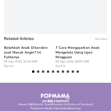
Editor
Erick Akbar
Related Articles
See More
Bolehkah Anak Dikerokin
7 Cara Mengajarkan Anak
Tr
saat Masuk Angin? Ini
Mengelola Uang Jajan
di
Faktanya
Mingguan
Ka
05 Agu 2026, 16:34 WIB
05 Agu 2026, 09:05 WIB
05
Big Kid
Big Kid
Bi
About Us
Editorial Team
Contact Us
Terms of Services
Pedoman Media Siber
Index
Sitemap