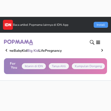
Baca artikel
Popmama
lainnya di IDN App
Install
Home
Baby
Kid
Big Kid
Life
Pregnancy
For
Iklanin di IDN
Tanya Ahli
Kumpulan Dongeng
You