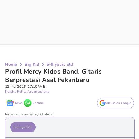
Home
Big Kid
6-9 years old
Profil Mercy Kidos Band, Gitaris
Berprestasi Asal Pekanbaru
12 Mei 2026, 17:10 WIB
Keisha Felita Aryamaulana
News
Channel
Add Us on Google
Instagram.com/mercy_kidosband
Intinya Sih