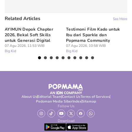
Related Articles
See More
AYIMUN Depok Chapter
Testimoni Film Kado untuk
1
2026, Bekal Soft Skills
Ibu dari Sparkle dan
M
untuk Generasi Digital
Popmama Community
Te
07 Agu 2026, 11:53 WIB
07 Agu 2026, 10:58 WIB
07
Big Kid
Big Kid
Bi
About Us
Editorial Team
Contact Us
Terms of Services
Pedoman Media Siber
Index
Sitemap
Follow Us
Download