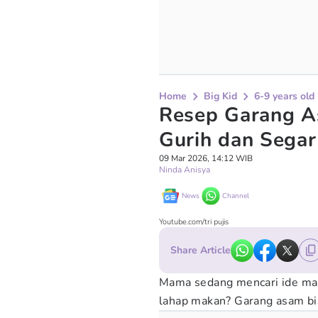
Home
Big Kid
6-9 years old
Resep Garang 
Gurih dan Sega
09 Mar 2026, 14:12 WIB
Ninda Anisya
News
Channel
Youtube.com/tri pujis
Share Article
Mama sedang mencari ide mas
lahap makan? Garang asam bis