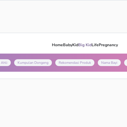
Home
Baby
Kid
Big Kid
Life
Pregnancy
 Ahli
Kumpulan Dongeng
Rekomendasi Produk
Nama Bayi