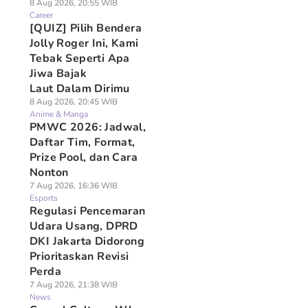
8 Aug 2026, 20:55 WIB
Career
[QUIZ] Pilih Bendera
Jolly Roger Ini, Kami
Tebak Seperti Apa
Jiwa Bajak
Laut Dalam Dirimu
8 Aug 2026, 20:45 WIB
Anime & Manga
PMWC 2026: Jadwal,
Daftar Tim, Format,
Prize Pool, dan Cara
Nonton
7 Aug 2026, 16:36 WIB
Esports
Regulasi Pencemaran
Udara Usang, DPRD
DKI Jakarta Didorong
Prioritaskan Revisi
Perda
7 Aug 2026, 21:38 WIB
News