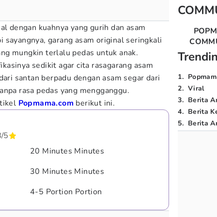
COMM
nal dengan kuahnya yang gurih dan asam
POP
 sayangnya, garang asam original seringkali
COMM
ng mungkin terlalu pedas untuk anak.
Trendi
asinya sedikit agar cita rasagarang asam
1
.
Popmam
 dari santan berpadu dengan asam segar dari
2
.
Viral
tanpa rasa pedas yang mengganggu.
3
.
Berita A
tikel
Popmama.com
berikut ini.
4
.
Berita K
5
.
Berita Ar
8
/
5
20 Minutes Minutes
30 Minutes Minutes
4-5 Portion Portion