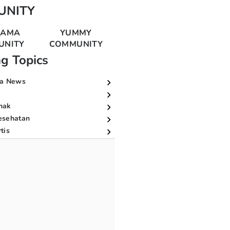
UNITY
MAMA
YUMMY
UNITY
COMMUNITY
ng Topics
a News
nak
esehatan
tis