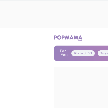
For
Iklanin di IDN
Tanya
You