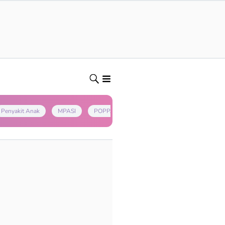
Penyakit Anak
MPASI
POPPAPA