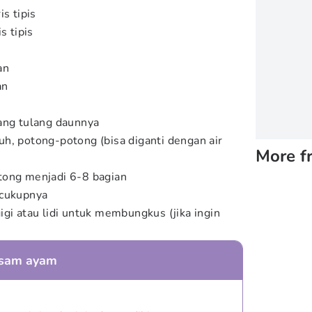
is tipis
s tipis
an
an
ang tulang daunnya
h, potong-potong (bisa diganti dengan air
More f
tong menjadi 6-8 bagian
ecukupnya
igi atau lidi untuk membungkus (jika ingin
asam ayam