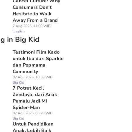
Cancel Culture: Why
Consumers Don't
Hesitate to Walk
Away From a Brand
7 Aug 2026, 11:00 WIB
English
g in Big Kid
Testimoni Film Kado
untuk Ibu dari Sparkle
dan Popmama
Community
07 Agu 2026, 10:58 WIB
Big Kid
7 Potret Kecil
Zendaya, dari Anak
Pemalu Jadi MJ
Spider-Man
07 Agu 2026, 05:28 WIB
Big Kid
Untuk Pendidikan
Anak, Lebih Baik