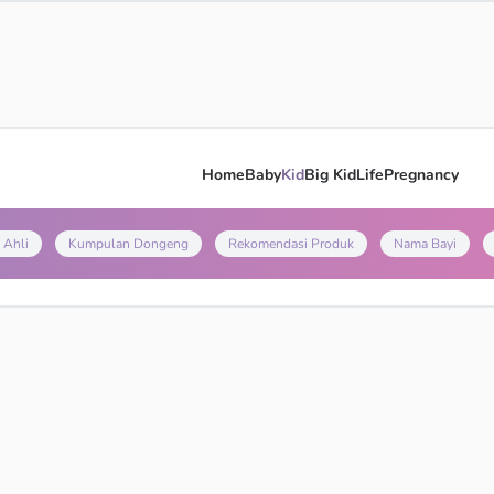
Home
Baby
Kid
Big Kid
Life
Pregnancy
 Ahli
Kumpulan Dongeng
Rekomendasi Produk
Nama Bayi