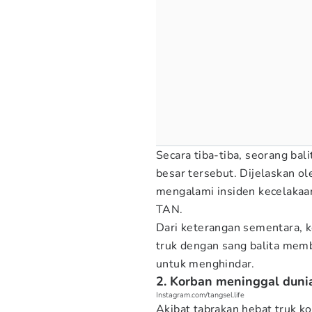
Secara tiba-tiba, seorang ba
besar tersebut. Dijelaskan ol
mengalami insiden kecelakaan
TAN.
Dari keterangan sementara, k
truk dengan sang balita mem
untuk menghindar.
2. Korban meninggal duni
Instagram.com/tangsel.life
Akibat tabrakan hebat truk k