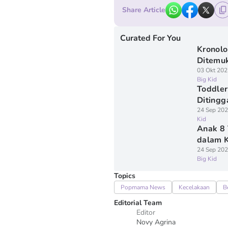
Share Article
Curated For You
Kronolo
Ditemuk
03 Okt 202
Big Kid
Toddler
Ditingg
24 Sep 202
Kid
Anak 8
dalam K
24 Sep 202
Big Kid
Topics
Popmama News
Kecelakaan
B
Editorial Team
Editor
Novy Agrina