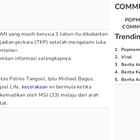
COMM
POP
COMM
TAN yang masih berusia 3 tahun itu dikabarkan
Trendi
jadian perkara (TKP) setelah mengalami luka
1
.
Popmam
ontainer.
2
.
Viral
mkan informasi selengkapnya.
3
.
Berita A
4
.
Berita K
as Polres Tangsel, Iptu Michael Bagus,
5
.
Berita Ar
gsel Life,
kecelakaan
ini bermula ketika
ikemudikan oleh MSJ (33) melaju dari arah
tat.