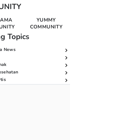
UNITY
MAMA
YUMMY
UNITY
COMMUNITY
ng Topics
a News
nak
esehatan
tis