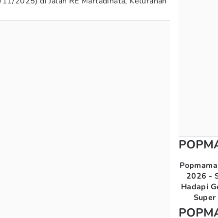
/11/2025) di Jalan RE Martadinata, Kelurahan
POPM
Popmama 
2026 - S
Hadapi G
Super 
POPM