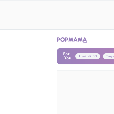
For
Iklanin di IDN
Tanya
You