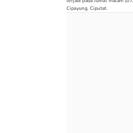
terjadi pada Jumat malam (07
Cipayung, Ciputat.