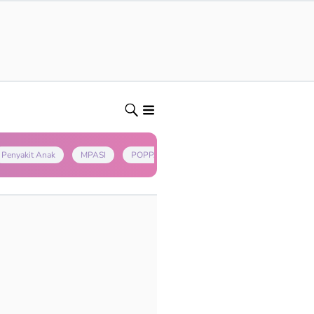
Penyakit Anak
MPASI
POPPAPA