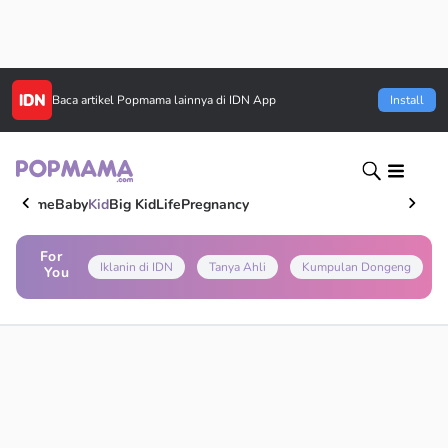
Baca artikel
Popmama
lainnya di IDN App
Install
Home
Baby
Kid
Big Kid
Life
Pregnancy
For
Iklanin di IDN
Tanya Ahli
Kumpulan Dongeng
You