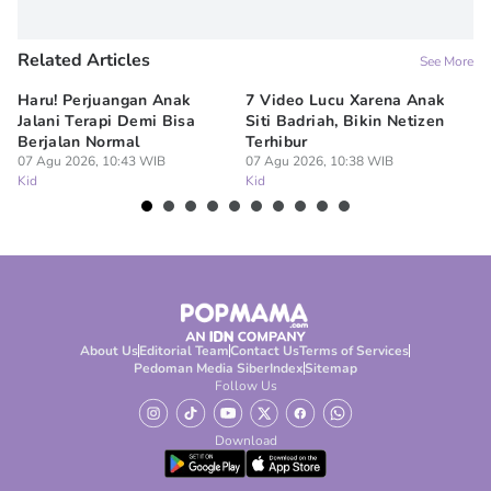
Related Articles
See More
Haru! Perjuangan Anak
7 Video Lucu Xarena Anak
Ge
Jalani Terapi Demi Bisa
Siti Badriah, Bikin Netizen
An
Berjalan Normal
Terhibur
K
07 Agu 2026, 10:43 WIB
07 Agu 2026, 10:38 WIB
07
Kid
Kid
Ki
About Us
Editorial Team
Contact Us
Terms of Services
Pedoman Media Siber
Index
Sitemap
Follow Us
Download