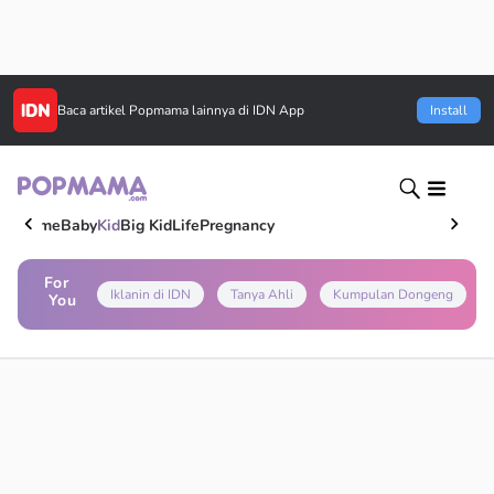
Baca artikel
Popmama
lainnya di IDN App
Install
Home
Baby
Kid
Big Kid
Life
Pregnancy
For
Iklanin di IDN
Tanya Ahli
Kumpulan Dongeng
You