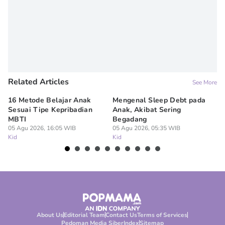
Related Articles
See More
16 Metode Belajar Anak
Mengenal Sleep Debt pada
Ba
Sesuai Tipe Kepribadian
Anak, Akibat Sering
Wi
MBTI
Begadang
M
05 Agu 2026, 16:05 WIB
05 Agu 2026, 05:35 WIB
04
Kid
Kid
Ki
About Us
Editorial Team
Contact Us
Terms of Services
Pedoman Media Siber
Index
Sitemap