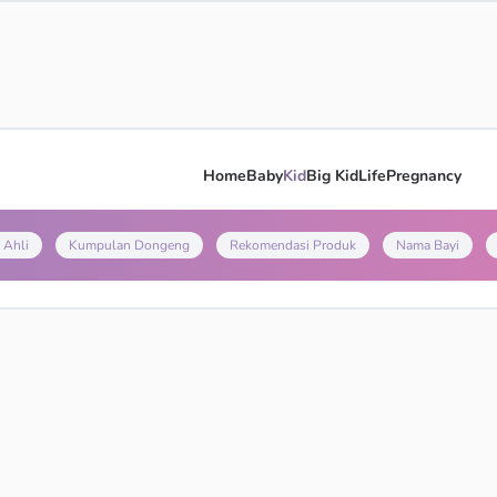
Home
Baby
Kid
Big Kid
Life
Pregnancy
 Ahli
Kumpulan Dongeng
Rekomendasi Produk
Nama Bayi