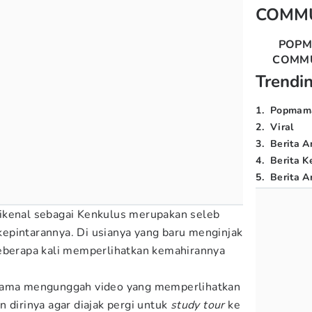
COMM
POP
COMM
Trendi
1
.
Popmam
2
.
Viral
3
.
Berita A
4
.
Berita K
5
.
Berita Ar
ikenal sebagai Kenkulus merupakan seleb
t kepintarannya. Di usianya yang baru menginjak
beberapa kali memperlihatkan kemahirannya
 Mama mengunggah video yang memperlihatkan
 dirinya agar diajak pergi untuk
study tour
ke