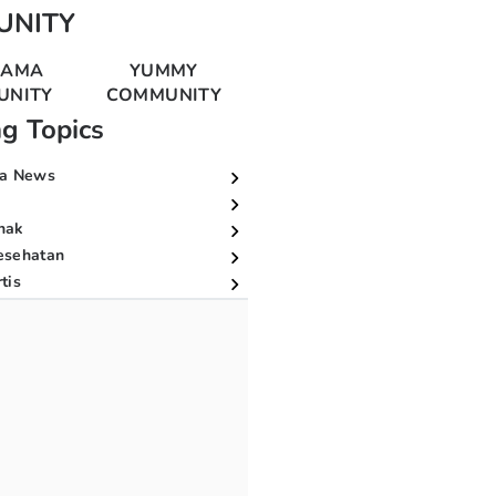
UNITY
MAMA
YUMMY
UNITY
COMMUNITY
ng Topics
a News
nak
esehatan
tis