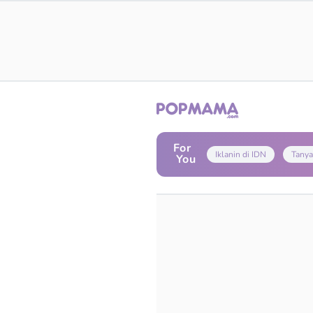
For
Iklanin di IDN
Tanya
You