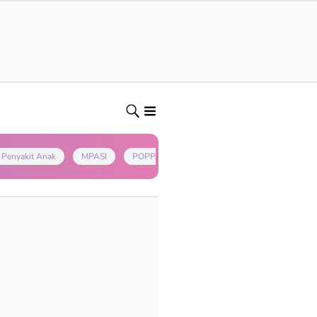
Penyakit Anak
MPASI
POPPAPA