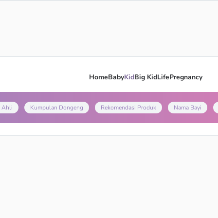
Home
Baby
Kid
Big Kid
Life
Pregnancy
 Ahli
Kumpulan Dongeng
Rekomendasi Produk
Nama Bayi