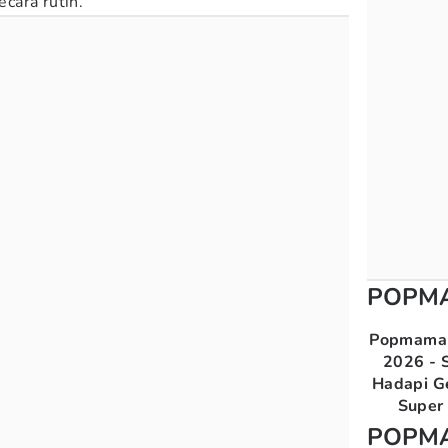
cara rutin.
POPM
Popmama 
2026 - S
Hadapi G
Super 
POPM