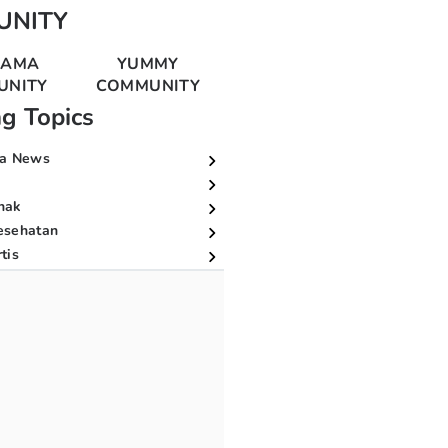
UNITY
MAMA
YUMMY
UNITY
COMMUNITY
ng Topics
a News
nak
esehatan
tis