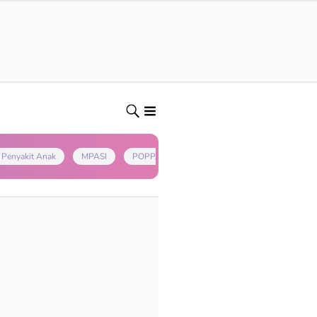
Penyakit Anak
MPASI
POPPAPA