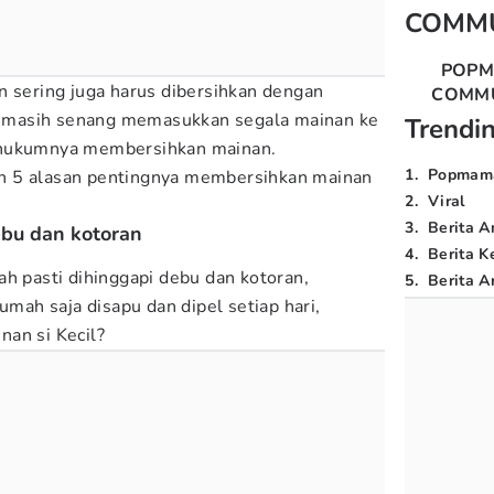
COMM
POP
n sering juga harus dibersihkan dengan
COMM
il masih senang memasukkan segala mainan ke
Trendi
 hukumnya membersihkan mainan.
1
.
Popmam
lah 5 alasan pentingnya membersihkan mainan
2
.
Viral
3
.
Berita A
ebu dan kotoran
4
.
Berita K
ah pasti dihinggapi debu dan kotoran,
5
.
Berita Ar
umah saja disapu dan dipel setiap hari,
an si Kecil?