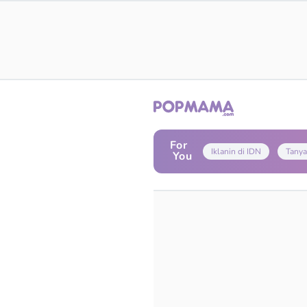
For
Iklanin di IDN
Tanya
You