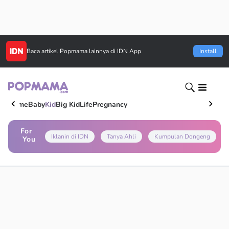
Baca artikel
Popmama
lainnya di IDN App
Install
Home
Baby
Kid
Big Kid
Life
Pregnancy
For
Iklanin di IDN
Tanya Ahli
Kumpulan Dongeng
You