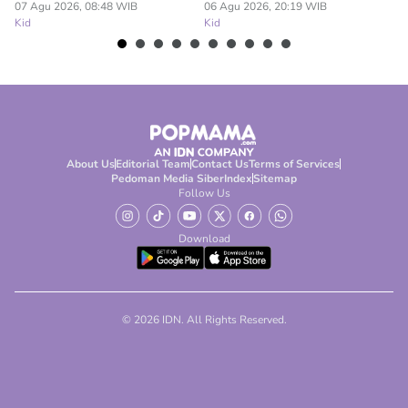
07 Agu 2026, 08:48 WIB
06 Agu 2026, 20:19 WIB
06
Kid
Kid
Ki
About Us
Editorial Team
Contact Us
Terms of Services
Pedoman Media Siber
Index
Sitemap
Follow Us
Download
© 2026 IDN. All Rights Reserved.