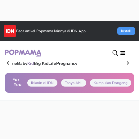
Baca artikel
Popmama
lainnya di IDN App
Install
Home
Baby
Kid
Big Kid
Life
Pregnancy
For
Iklanin di IDN
Tanya Ahli
Kumpulan Dongeng
You