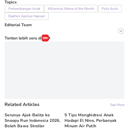
Topics
Perkembangan Anak
Millennial Mama of the Month
Pola Asuh
Radhini Aprilya Hapsari
Editorial Team
Editor
Tonton lebih seru di
Onic Metheany
Editor
Erick Akbar
Related Articles
See More
Serunya Ajak Balita ke
5 Tips Menghidrasi Anak
10
Snoopy Run Indonesia 2026,
Hadapi El Nino, Perbanyak
ya
Boleh Bawa Stroller
Minum Air Putih
Pa