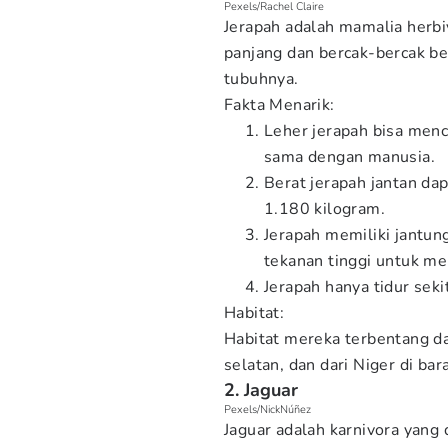
Pexels/Rachel Claire
Jerapah adalah mamalia herbi
panjang dan bercak-bercak be
tubuhnya.
Fakta Menarik:
Leher jerapah bisa menc
sama dengan manusia.
Berat jerapah jantan da
1.180 kilogram.
Jerapah memiliki jantu
tekanan tinggi untuk me
Jerapah hanya tidur sek
Habitat:
Habitat mereka terbentang dar
selatan, dan dari Niger di bar
2. Jaguar
Pexels/NickNúñez
Jaguar adalah karnivora yang