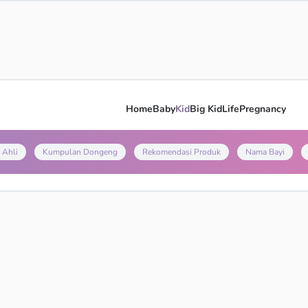
Home
Baby
Kid
Big Kid
Life
Pregnancy
 Ahli
Kumpulan Dongeng
Rekomendasi Produk
Nama Bayi