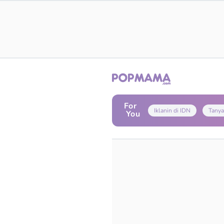
For
Iklanin di IDN
Tanya
You