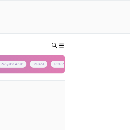
Penyakit Anak
MPASI
POPPAPA