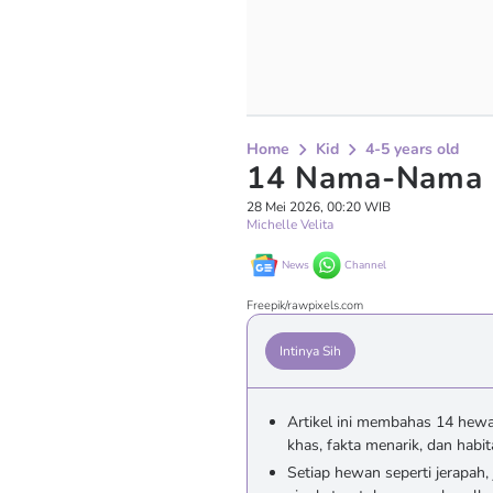
Home
Kid
4-5 years old
14 Nama-Nama H
28 Mei 2026, 00:20 WIB
Michelle Velita
News
Channel
Freepik/rawpixels.com
Intinya Sih
Artikel ini membahas 14 hewa
khas, fakta menarik, dan habit
Setiap hewan seperti jerapah, 