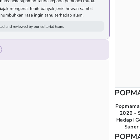
an keanekaragaman fauna kepada pembaca muda.
 diajak mengenal lebih banyak jenis hewan sambil
umbuhkan rasa ingin tahu terhadap alam.
ed and reviewed by our editorial team.
POPM
Popmama 
2026 - S
Hadapi G
Super 
POPM