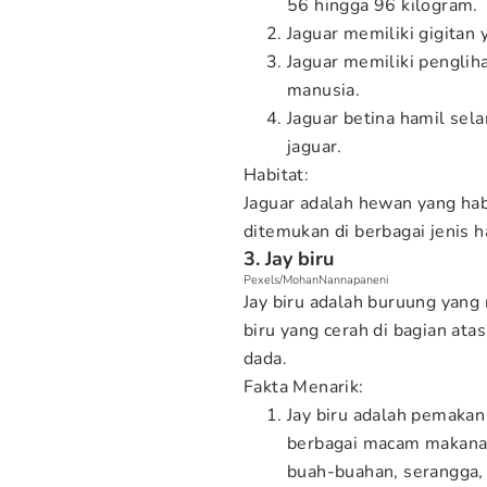
56 hingga 96 kilogram.
Jaguar memiliki gigitan y
Jaguar memiliki pengliha
manusia.
Jaguar betina hamil sel
jaguar.
Habitat:
Jaguar adalah hewan yang hab
ditemukan di berbagai jenis h
3. Jay biru
Pexels/MohanNannapaneni
Jay biru adalah buruung yan
biru yang cerah di bagian ata
dada.
Fakta Menarik:
Jay biru adalah pemaka
berbagai macam makanan,
buah-buahan, serangga, 