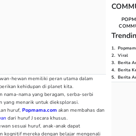
COMM
POP
COMM
Trendi
1
.
Popmam
2
.
Viral
3
.
Berita A
4
.
Berita K
5
.
Berita Ar
wan-hewan memiliki peran utama dalam
rikan kehidupan di planet kita.
an nama-nama yang beragam, serba-serbi
 yang menarik untuk dieksplorasi.
lan huruf,
Popmama.com
akan membahas dan
wan
dari huruf J
secara khusus.
wan sesuai huruf, anak-anak dapat
kognitif mereka dengan belajar mengenali