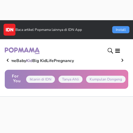
Baca artikel
Popmama
lainnya di IDN App
Install
Home
Baby
Kid
Big Kid
Life
Pregnancy
For
Iklanin di IDN
Tanya Ahli
Kumpulan Dongeng
You