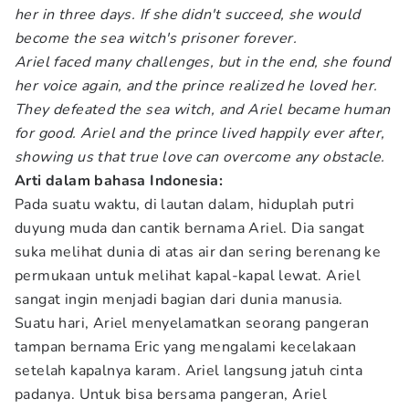
her in three days. If she didn't succeed, she would
become the sea witch's prisoner forever.
Ariel faced many challenges, but in the end, she found
her voice again, and the prince realized he loved her.
They defeated the sea witch, and Ariel became human
for good. Ariel and the prince lived happily ever after,
showing us that true love can overcome any obstacle.
Arti dalam bahasa Indonesia:
Pada suatu waktu, di lautan dalam, hiduplah putri
duyung muda dan cantik bernama Ariel. Dia sangat
suka melihat dunia di atas air dan sering berenang ke
permukaan untuk melihat kapal-kapal lewat. Ariel
sangat ingin menjadi bagian dari dunia manusia.
Suatu hari, Ariel menyelamatkan seorang pangeran
tampan bernama Eric yang mengalami kecelakaan
setelah kapalnya karam. Ariel langsung jatuh cinta
padanya. Untuk bisa bersama pangeran, Ariel