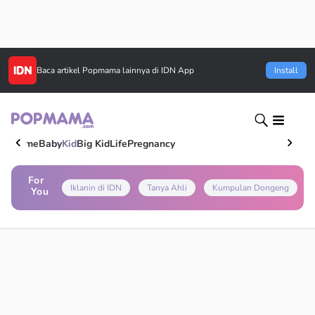
Baca artikel
Popmama
lainnya di IDN App
Install
Home
Baby
Kid
Big Kid
Life
Pregnancy
For
Iklanin di IDN
Tanya Ahli
Kumpulan Dongeng
You