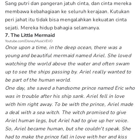
Sang putri dan pangeran jatuh cinta, dan cinta mereka
membawa kebahagiaan ke seluruh kerajaan. Kutukan
peri jahat itu tidak bisa mengalahkan kekuatan cinta
sejati. Mereka hidup bahagia selamanya.
7. The Little Mermaid
Youtube.com/DisneyMusicVEVO
Once upon a time, in the deep ocean, there was a
young and beautiful mermaid named Ariel. She loved
watching the world above the water and often swam
up to see the ships passing by. Ariel really wanted to
be part of the human world.
One day, she saved a handsome prince named Eric who
was in trouble after his ship sank. Ariel fell in love
with him right away. To be with the prince, Ariel made
a deal with a sea witch. The witch promised to give
Ariel human legs, but Ariel had to give up her voice.
So, Ariel became human, but she couldn't speak. She
had to make the prince fall in love with her and kiss