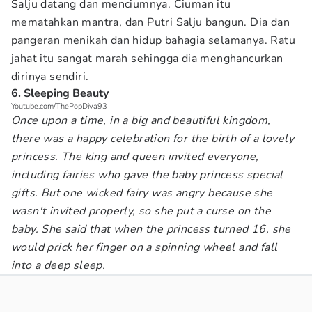
Salju datang dan menciumnya. Ciuman itu
mematahkan mantra, dan Putri Salju bangun. Dia dan
pangeran menikah dan hidup bahagia selamanya. Ratu
jahat itu sangat marah sehingga dia menghancurkan
dirinya sendiri.
6. Sleeping Beauty
Youtube.com/ThePopDiva93
Once upon a time, in a big and beautiful kingdom,
there was a happy celebration for the birth of a lovely
princess. The king and queen invited everyone,
including fairies who gave the baby princess special
gifts. But one wicked fairy was angry because she
wasn't invited properly, so she put a curse on the
baby. She said that when the princess turned 16, she
would prick her finger on a spinning wheel and fall
into a deep sleep.