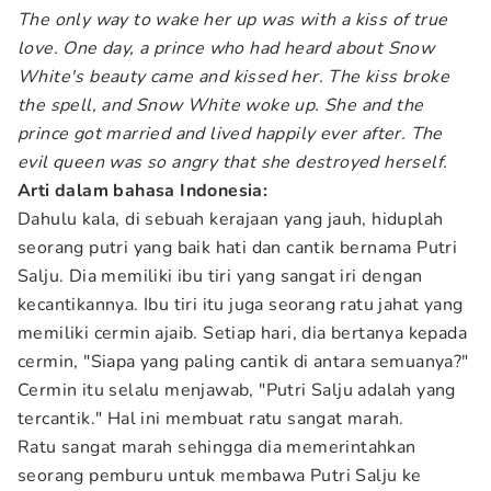
The only way to wake her up was with a kiss of true
love. One day, a prince who had heard about Snow
White's beauty came and kissed her. The kiss broke
the spell, and Snow White woke up. She and the
prince got married and lived happily ever after. The
evil queen was so angry that she destroyed herself.
Arti dalam bahasa Indonesia:
Dahulu kala, di sebuah kerajaan yang jauh, hiduplah
seorang putri yang baik hati dan cantik bernama Putri
Salju. Dia memiliki ibu tiri yang sangat iri dengan
kecantikannya. Ibu tiri itu juga seorang ratu jahat yang
memiliki cermin ajaib. Setiap hari, dia bertanya kepada
cermin, "Siapa yang paling cantik di antara semuanya?"
Cermin itu selalu menjawab, "Putri Salju adalah yang
tercantik." Hal ini membuat ratu sangat marah.
Ratu sangat marah sehingga dia memerintahkan
seorang pemburu untuk membawa Putri Salju ke