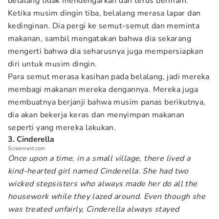
belalang tidak mendengarkan dan terus bermain.
Ketika musim dingin tiba, belalang merasa lapar dan
kedinginan. Dia pergi ke semut-semut dan meminta
makanan, sambil mengatakan bahwa dia sekarang
mengerti bahwa dia seharusnya juga mempersiapkan
diri untuk musim dingin.
Para semut merasa kasihan pada belalang, jadi mereka
membagi makanan mereka dengannya. Mereka juga
membuatnya berjanji bahwa musim panas berikutnya,
dia akan bekerja keras dan menyimpan makanan
seperti yang mereka lakukan.
3. Cinderella
Screenrant.com
Once upon a time, in a small village, there lived a
kind-hearted girl named Cinderella. She had two
wicked stepsisters who always made her do all the
housework while they lazed around. Even though she
was treated unfairly, Cinderella always stayed