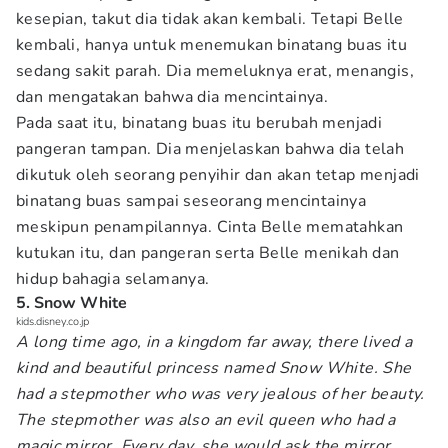
kesepian, takut dia tidak akan kembali. Tetapi Belle
kembali, hanya untuk menemukan binatang buas itu
sedang sakit parah. Dia memeluknya erat, menangis,
dan mengatakan bahwa dia mencintainya.
Pada saat itu, binatang buas itu berubah menjadi
pangeran tampan. Dia menjelaskan bahwa dia telah
dikutuk oleh seorang penyihir dan akan tetap menjadi
binatang buas sampai seseorang mencintainya
meskipun penampilannya. Cinta Belle mematahkan
kutukan itu, dan pangeran serta Belle menikah dan
hidup bahagia selamanya.
5. Snow White
kids.disney.co.jp
A long time ago, in a kingdom far away, there lived a
kind and beautiful princess named Snow White. She
had a stepmother who was very jealous of her beauty.
The stepmother was also an evil queen who had a
magic mirror. Every day, she would ask the mirror,