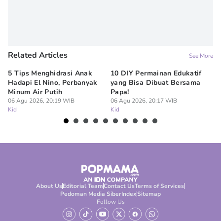
Related Articles
See More
5 Tips Menghidrasi Anak
10 DIY Permainan Edukatif
7
Hadapi El Nino, Perbanyak
yang Bisa Dibuat Bersama
Me
Minum Air Putih
Papa!
M
06 Agu 2026, 20:19 WIB
06 Agu 2026, 20:17 WIB
06
Kid
Kid
Ki
About Us
Editorial Team
Contact Us
Terms of Services
Pedoman Media Siber
Index
Sitemap
Follow Us