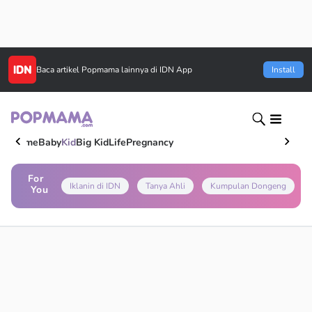
Baca artikel
Popmama
lainnya di IDN App
Install
Home
Baby
Kid
Big Kid
Life
Pregnancy
For
Iklanin di IDN
Tanya Ahli
Kumpulan Dongeng
You