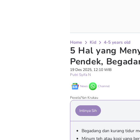
Home
Kid
4-5 years old
5 Hal yang Men
Pendek, Begada
19 Des 2025, 12:10 WIB
Putri Syifa N
News
Channel
Pexels/Yan Krukau
Intinya Sih
Begadang dan kurang tidur 
Minum teh atau kopi yang ber