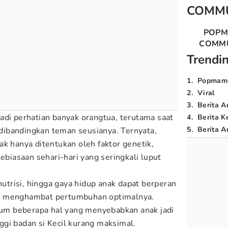
COMM
POP
COMM
Trendi
1
.
Popmam
2
.
Viral
3
.
Berita A
adi perhatian banyak orangtua, terutama saat
4
.
Berita K
5
.
Berita Ar
k dibandingkan teman seusianya. Ternyata,
ak hanya ditentukan oleh faktor genetik,
kebiasaan sehari-hari yang seringkali luput
 nutrisi, hingga gaya hidup anak dapat berperan
u menghambat pertumbuhan optimalnya.
um beberapa hal yang menyebabkan anak jadi
gi badan si Kecil kurang maksimal.