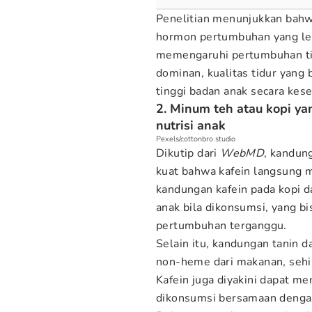
Penelitian menunjukkan bahwa
hormon pertumbuhan yang lebi
memengaruhi pertumbuhan tin
dominan, kualitas tidur yang
tinggi badan anak secara kes
2. Minum teh atau kopi y
nutrisi anak
Pexels/cottonbro studio
Dikutip dari
WebMD
, kandung
kuat bahwa kafein langsung
kandungan kafein pada kopi 
anak bila dikonsumsi, yang 
pertumbuhan terganggu.
Selain itu, kandungan tanin d
non-heme dari makanan, sehing
Kafein juga diyakini dapat m
dikonsumsi bersamaan denga