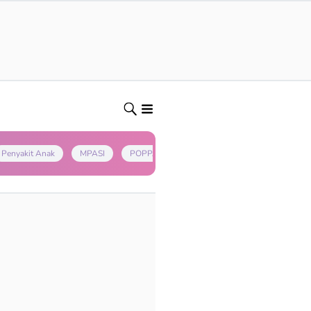
Penyakit Anak
MPASI
POPPAPA