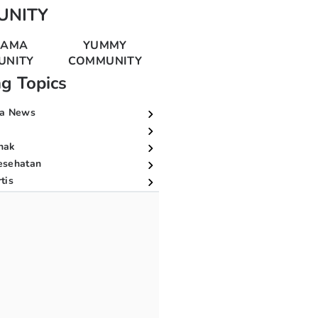
UNITY
MAMA
YUMMY
UNITY
COMMUNITY
ng Topics
a News
nak
esehatan
tis