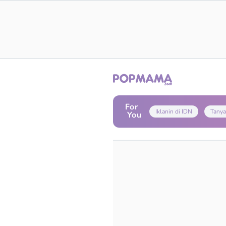
For
Iklanin di IDN
Tanya
You