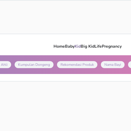
Home
Baby
Kid
Big Kid
Life
Pregnancy
 Ahli
Kumpulan Dongeng
Rekomendasi Produk
Nama Bayi