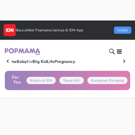
Baca artikel
Popmama
lainnya di IDN App
Install
Home
Baby
Kid
Big Kid
Life
Pregnancy
For
Iklanin di IDN
Tanya Ahli
Kumpulan Dongeng
You