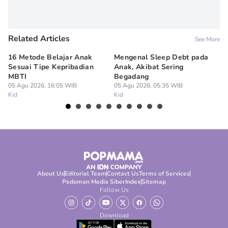
Related Articles
See More
16 Metode Belajar Anak
Mengenal Sleep Debt pada
Ba
Sesuai Tipe Kepribadian
Anak, Akibat Sering
Wi
MBTI
Begadang
M
05 Agu 2026, 16:05 WIB
05 Agu 2026, 05:35 WIB
04
Kid
Kid
Ki
About Us
Editorial Team
Contact Us
Terms of Services
Pedoman Media Siber
Index
Sitemap
Follow Us
Download