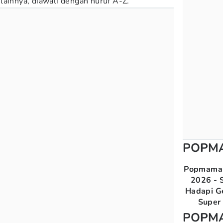
lainnya, diawali dengan huruf A-Z.
POPM
Popmama 
2026 - S
Hadapi G
Super 
POPM