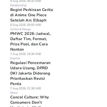
8 Aug 2026, 08:20 WIB
Relationship
Begini Perkiraan Cerita
di Anime One Piece
Setelah Arc Elbaph
8 Aug 2026, 09:00 WIB
Anime & Manga
PMWC 2026: Jadwal,
Daftar Tim, Format,
Prize Pool, dan Cara
Nonton
7 Aug 2026, 16:36 WIB
Esports
Regulasi Pencemaran
Udara Usang, DPRD
DKI Jakarta Didorong
Prioritaskan Revisi
Perda
7 Aug 2026, 21:38 WIB
News
Cancel Culture: Why
Consumers Don't