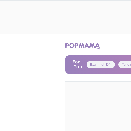
For
Iklanin di IDN
Tanya
You