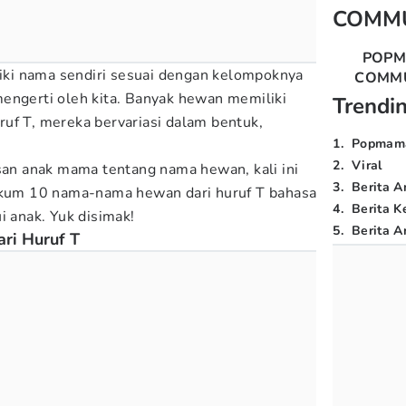
COMM
POP
ki nama sendiri sesuai dengan kelompoknya
COMM
engerti oleh kita. Banyak hewan memiliki
Trendi
uf T, mereka bervariasi dalam bentuk,
1
.
Popmam
2
.
Viral
n anak mama tentang nama hewan, kali ini
3
.
Berita A
kum 10
nama-nama hewan dari huruf T bahasa
4
.
Berita K
i anak. Yuk disimak!
5
.
Berita Ar
ri Huruf T