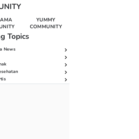
UNITY
MAMA
YUMMY
UNITY
COMMUNITY
ng Topics
a News
nak
esehatan
tis