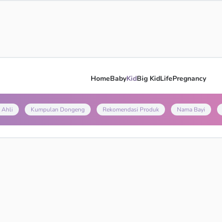
Home
Baby
Kid
Big Kid
Life
Pregnancy
 Ahli
Kumpulan Dongeng
Rekomendasi Produk
Nama Bayi