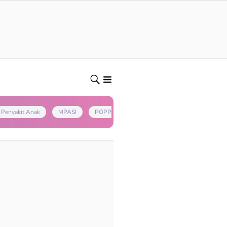
Penyakit Anak
MPASI
POPPAPA