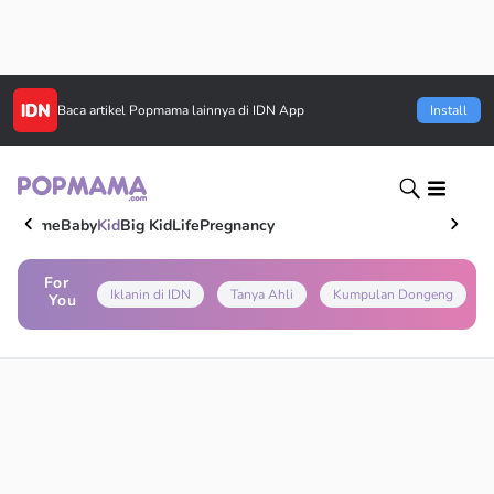
Baca artikel
Popmama
lainnya di IDN App
Install
Home
Baby
Kid
Big Kid
Life
Pregnancy
For
Iklanin di IDN
Tanya Ahli
Kumpulan Dongeng
You