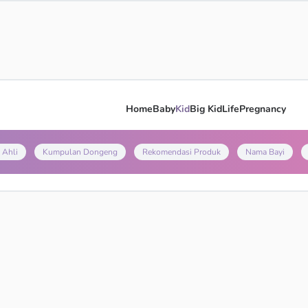
Home
Baby
Kid
Big Kid
Life
Pregnancy
 Ahli
Kumpulan Dongeng
Rekomendasi Produk
Nama Bayi