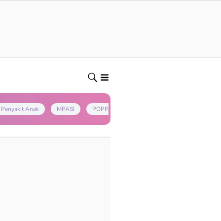
Penyakit Anak
MPASI
POPPAPA