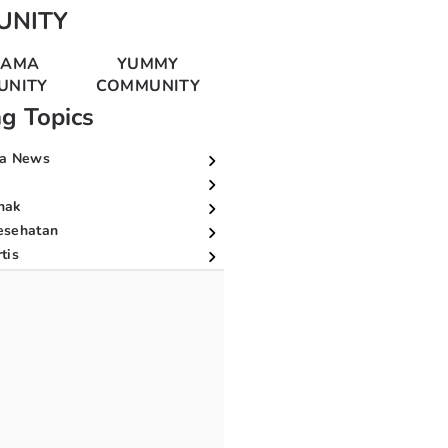
UNITY
MAMA
YUMMY
UNITY
COMMUNITY
ng Topics
a News
nak
esehatan
tis