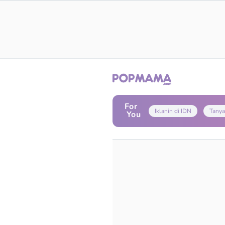
For
Iklanin di IDN
Tanya
You