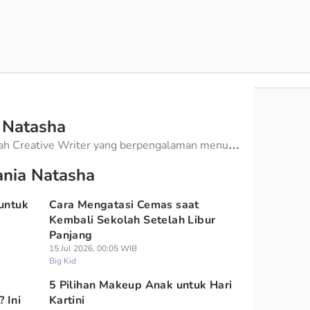
 Natasha
lah Creative Writer yang berpengalaman menulis
ngan fokus pada berita anak. Gita selalu
ania Natasha
 keberagaman, dan kredibilitas sumber dalam
untuk
Cara Mengatasi Cemas saat
Kembali Sekolah Setelah Libur
Panjang
15 Jul 2026, 00:05 WIB
Big Kid
5 Pilihan Makeup Anak untuk Hari
 Ini
Kartini