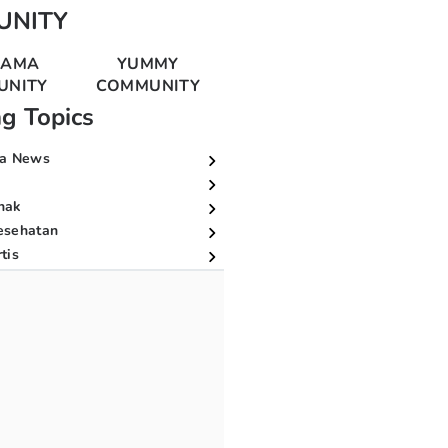
UNITY
MAMA
YUMMY
UNITY
COMMUNITY
ng Topics
a News
nak
esehatan
tis