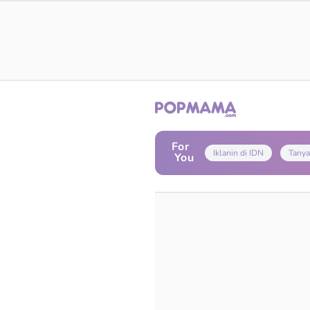
For
Iklanin di IDN
Tanya
You