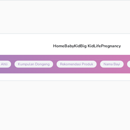
Home
Baby
Kid
Big Kid
Life
Pregnancy
 Ahli
Kumpulan Dongeng
Rekomendasi Produk
Nama Bayi