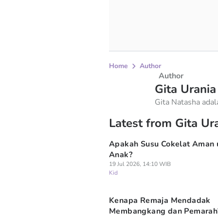
Home
Author
Author
Gita Urania
Gita Natasha ada
di Popmama.com de
Latest from Gita Ur
menjaga kualitas,
penulisan.
Apakah Susu Cokelat Aman 
Anak?
19 Jul 2026, 14:10 WIB
Kid
Kenapa Remaja Mendadak
Membangkang dan Pemarah?