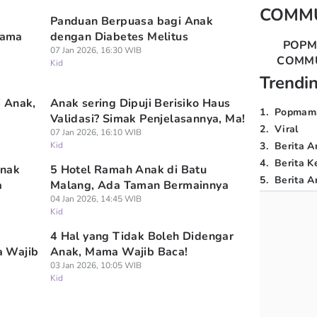
COMM
Panduan Berpuasa bagi Anak
Mama
dengan Diabetes Melitus
POP
07 Jan 2026, 16:30 WIB
COMM
Kid
Trendi
 Anak,
Anak sering Dipuji Berisiko Haus
1
.
Popmam
Validasi? Simak Penjelasannya, Ma!
2
.
Viral
07 Jan 2026, 16:10 WIB
Kid
3
.
Berita A
4
.
Berita K
Anak
5 Hotel Ramah Anak di Batu
5
.
Berita Ar
a
Malang, Ada Taman Bermainnya
04 Jan 2026, 14:45 WIB
Kid
4 Hal yang Tidak Boleh Didengar
a Wajib
Anak, Mama Wajib Baca!
03 Jan 2026, 10:05 WIB
Kid