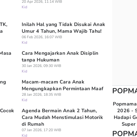
20 Apr 2026, 11:14 WIB
Kid
 TK,
Inilah Hal yang Tidak Disukai Anak
na
Umur 4 Tahun, Mama Wajib Tahu!
06 Feb 2026, 16:07 WIB
Kid
 Masa
Cara Mengajarkan Anak Disiplin
tanpa Hukuman
30 Jan 2026, 09:30 WIB
Kid
ing
Macam-macam Cara Anak
Mengungkapkan Permintaan Maaf
POPM
28 Jan 2026, 18:35 WIB
Kid
Popmama 
 Cocok
Agenda Bermain Anak 2 Tahun,
2026 - S
Cara Mudah Menstimulasi Motorik
Hadapi G
di Rumah
Super 
07 Jan 2026, 17:20 WIB
POPM
Kid