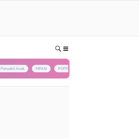
Penyakit Anak
MPASI
POPPAPA