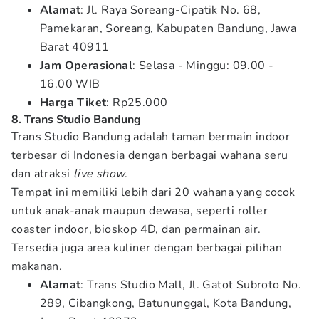
Alamat
: Jl. Raya Soreang-Cipatik No. 68,
Pamekaran, Soreang, Kabupaten Bandung, Jawa
Barat 40911
Jam Operasional
: Selasa - Minggu: 09.00 -
16.00 WIB
Harga Tiket
: Rp25.000
8. Trans Studio Bandung
Trans Studio Bandung adalah taman bermain indoor
terbesar di Indonesia dengan berbagai wahana seru
dan atraksi
live show
.
Tempat ini memiliki lebih dari 20 wahana yang cocok
untuk anak-anak maupun dewasa, seperti roller
coaster indoor, bioskop 4D, dan permainan air.
Tersedia juga area kuliner dengan berbagai pilihan
makanan.
Alamat
: Trans Studio Mall, Jl. Gatot Subroto No.
289, Cibangkong, Batununggal, Kota Bandung,