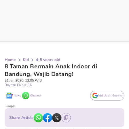
Home
Kid
4-5 years old
8 Taman Bermain Anak Indoor di
Bandung, Wajib Datang!
21 Jan 2026, 12:05 WIB
Rayhan Fairuz SA
News
Channel
Add Us on Google
Freepik
Share Article