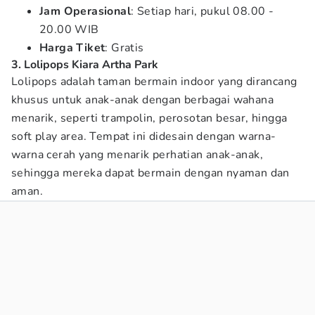
Jam Operasional
: Setiap hari, pukul 08.00 -
20.00 WIB
Harga Tiket
: Gratis
3. Lolipops Kiara Artha Park
Lolipops adalah taman bermain indoor yang dirancang
khusus untuk anak-anak dengan berbagai wahana
menarik, seperti trampolin, perosotan besar, hingga
soft play area. Tempat ini didesain dengan warna-
warna cerah yang menarik perhatian anak-anak,
sehingga mereka dapat bermain dengan nyaman dan
aman.