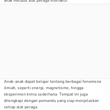
anak melalui alat peraga interaktif.
Anak-anak dapat belajar tentang berbagai fenomena
ilmiah, seperti energi, magnetisme, hingga
eksperimen kimia sederhana. Tempat ini juga
dilengkapi dengan pemandu yang siap menjelaskan
setiap alat peraga.