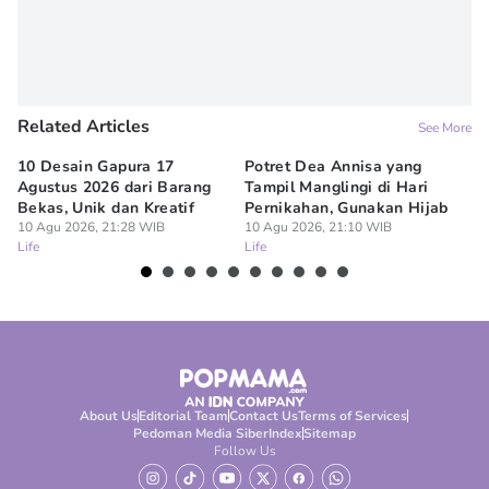
Related Articles
See More
10 Desain Gapura 17
Potret Dea Annisa yang
Ku
Agustus 2026 dari Barang
Tampil Manglingi di Hari
Me
Bekas, Unik dan Kreatif
Pernikahan, Gunakan Hijab
10
Lif
10 Agu 2026, 21:28 WIB
10 Agu 2026, 21:10 WIB
Life
Life
About Us
Editorial Team
Contact Us
Terms of Services
Pedoman Media Siber
Index
Sitemap
Follow Us