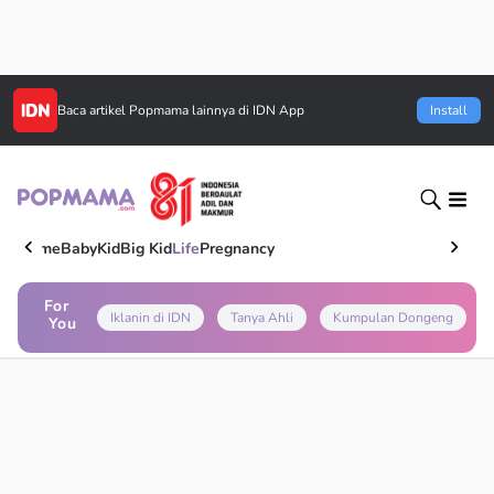
Baca artikel
Popmama
lainnya di IDN App
Install
Home
Baby
Kid
Big Kid
Life
Pregnancy
For
Iklanin di IDN
Tanya Ahli
Kumpulan Dongeng
You