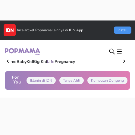
Baca artikel
Popmama
lainnya di IDN App
Install
Home
Baby
Kid
Big Kid
Life
Pregnancy
For
Iklanin di IDN
Tanya Ahli
Kumpulan Dongeng
You