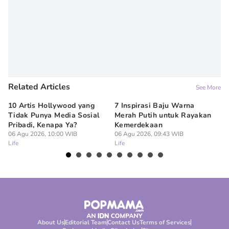
Related Articles
See More
10 Artis Hollywood yang
7 Inspirasi Baju Warna
5 
Tidak Punya Media Sosial
Merah Putih untuk Rayakan
Di
Pribadi, Kenapa Ya?
Kemerdekaan
P
06 Agu 2026, 10:00 WIB
06 Agu 2026, 09:43 WIB
06
Life
Life
Lif
About Us
Editorial Team
Contact Us
Terms of Services