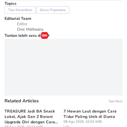
Topics
Tips Kecantikan
Solusi Popmama
Editorial Team
Editor
Onic Metheany
Tonton lebih seru di
Related Articles
See More
TREASURE Jadi BA Snack
7 Hewan Laut dengan Cara
In
Lokal, Ajak Gen Z Berani
Tidur Paling Unik di Dunia
No
Upgrade Diri dengan Cara
08 Agu 2026, 10:03 WIB
Ci
Life