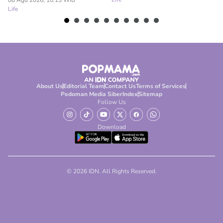
Sendiri
08 Agu 2026, 10:13 WIB
08
Life
Lif
About Us
Editorial Team
Contact Us
Terms of Services
Pedoman Media Siber
Index
Sitemap
Follow Us
Download
© 2026 IDN. All Rights Reserved.