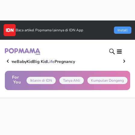
Baca artikel
Popmama
lainnya di IDN App
Install
Home
Baby
Kid
Big Kid
Life
Pregnancy
For
Iklanin di IDN
Tanya Ahli
Kumpulan Dongeng
You