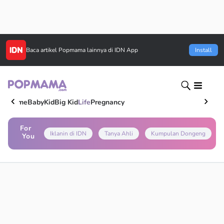
Baca artikel
Popmama
lainnya di IDN App
Install
Home
Baby
Kid
Big Kid
Life
Pregnancy
For
Iklanin di IDN
Tanya Ahli
Kumpulan Dongeng
You