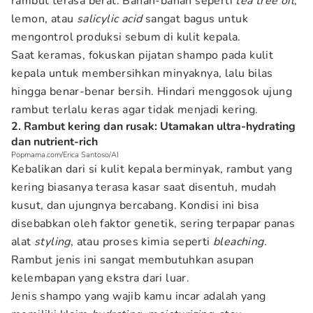
rambut terasa berat. Bahan-bahan seperti
tea tree oil
,
lemon, atau
salicylic acid
sangat bagus untuk
mengontrol produksi sebum di kulit kepala.
Saat keramas, fokuskan pijatan shampo pada kulit
kepala untuk membersihkan minyaknya, lalu bilas
hingga benar-benar bersih. Hindari menggosok ujung
rambut terlalu keras agar tidak menjadi kering.
2. Rambut kering dan rusak: Utamakan ultra-hydrating
dan nutrient-rich
Popmama.com/Erica Santoso/AI
Kebalikan dari si kulit kepala berminyak, rambut yang
kering biasanya terasa kasar saat disentuh, mudah
kusut, dan ujungnya bercabang. Kondisi ini bisa
disebabkan oleh faktor genetik, sering terpapar panas
alat
styling
, atau proses kimia seperti
bleaching
.
Rambut jenis ini sangat membutuhkan asupan
kelembapan yang ekstra dari luar.
Jenis shampo yang wajib kamu incar adalah yang