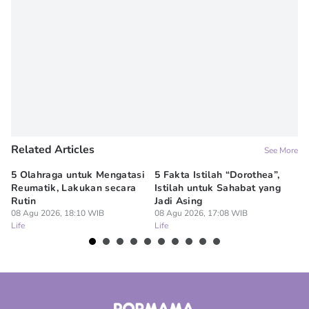
Related Articles
See More
5 Olahraga untuk Mengatasi
5 Fakta Istilah “Dorothea”,
10
Reumatik, Lakukan secara
Istilah untuk Sahabat yang
Me
Rutin
Jadi Asing
Se
08 Agu 2026, 18:10 WIB
08 Agu 2026, 17:08 WIB
08
Life
Life
Lif