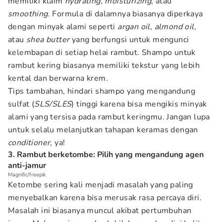
memiliki klaim
hydrating
,
moisturizing
, atau
smoothing
. Formula di dalamnya biasanya diperkaya
dengan minyak alami seperti
argan oil
,
almond oil
,
atau
shea butter
yang berfungsi untuk mengunci
kelembapan di setiap helai rambut. Shampo untuk
rambut kering biasanya memiliki tekstur yang lebih
kental dan berwarna krem.
Tips tambahan, hindari shampo yang mengandung
sulfat (
SLS/SLES
) tinggi karena bisa mengikis minyak
alami yang tersisa pada rambut keringmu. Jangan lupa
untuk selalu melanjutkan tahapan keramas dengan
conditioner
, ya!
3. Rambut berketombe: Pilih yang mengandung agen
anti-jamur
Magnific/freepik
Ketombe sering kali menjadi masalah yang paling
menyebalkan karena bisa merusak rasa percaya diri.
Masalah ini biasanya muncul akibat pertumbuhan