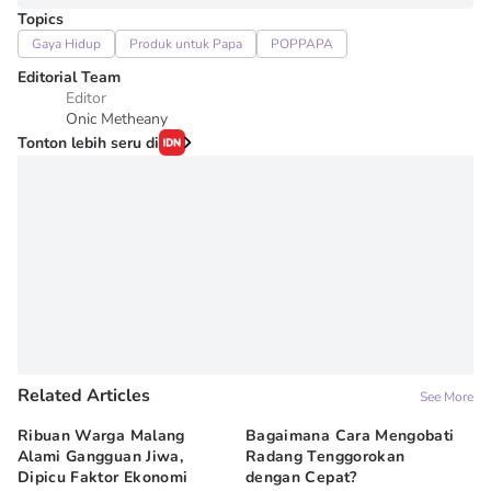
Topics
Gaya Hidup
Produk untuk Papa
POPPAPA
Editorial Team
Editor
Onic Metheany
Tonton lebih seru di
Related Articles
See More
Ribuan Warga Malang
Bagaimana Cara Mengobati
5 
Alami Gangguan Jiwa,
Radang Tenggorokan
Te
Dipicu Faktor Ekonomi
dengan Cepat?
09