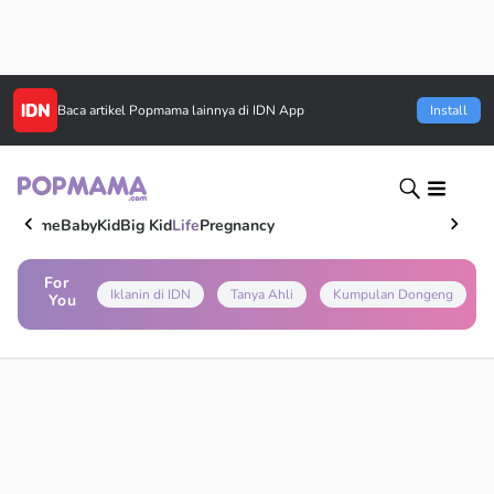
Baca artikel
Popmama
lainnya di IDN App
Install
Home
Baby
Kid
Big Kid
Life
Pregnancy
For
Iklanin di IDN
Tanya Ahli
Kumpulan Dongeng
You