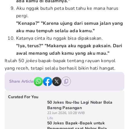
ada kamu di dalamnya."
Aku nggak butuh peta buat tahu ke mana harus
pergi.
"Kenapa?" "Karena ujung dari semua jalan yang
aku mau tempuh selalu ada kamu."
Katanya cinta itu nggak bisa dipaksakan.
"Iya, terus?" "Makanya aku nggak paksain. Dari
awal memang udah kamu yang aku mau."
Itulah 50
jokes
bapak-bapak tentang rayuan konyol
yang receh, tetapi selalu berhasil bikin hati hangat.
Share Article
Curated For You
50 Jokes Ibu-Ibu Lagi Nobar Bola
Bareng Pasangan
22 Jun 2026, 10:28 WIB
Life
50 Jokes Bapak-Bapak untuk
Penyemangat saat Nobar Bola,