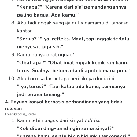
"Kenapa?" "Karena dari sini pemandangannya
paling bagus. Ada kamu."
Aku tadi nggak sengaja nulis namamu di laporan
kantor.
"Serius?" "Iya, refleks. Maaf, tapi nggak terlalu
menyesal juga sih."
Kamu punya obat nggak?
"Obat apa?" "Obat buat nggak kepikiran kamu
terus. Soalnya belum ada di apotek mana pun."
Aku baru sadar betapa berisiknya dunia ini.
"Iya, terus?" "Tapi kalau ada kamu, semuanya
jadi terasa tenang."
4. Rayuan konyol berbasis perbandingan yang tidak
relevan
Freepik/cookie_studio
Kamu lebih bagus dari sinyal
full bar
.
"Kok dibanding-bandingin sama sinyal?"
"Karena kamu selalu bikin hidupku terkoneksi."