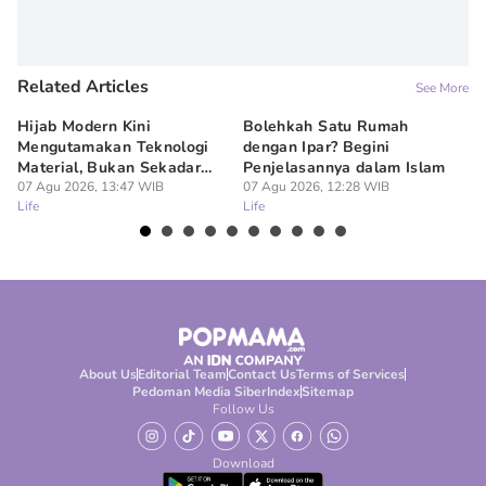
Related Articles
See More
Hijab Modern Kini
Bolehkah Satu Rumah
3
Mengutamakan Teknologi
dengan Ipar? Begini
17
Material, Bukan Sekadar
Penjelasannya dalam Islam
07
Lif
Model
07 Agu 2026, 13:47 WIB
07 Agu 2026, 12:28 WIB
Life
Life
About Us
Editorial Team
Contact Us
Terms of Services
Pedoman Media Siber
Index
Sitemap
Follow Us
Download