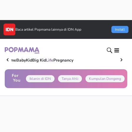
Baca artikel
Popmama
lainnya di IDN App
Install
Home
Baby
Kid
Big Kid
Life
Pregnancy
For
Iklanin di IDN
Tanya Ahli
Kumpulan Dongeng
You