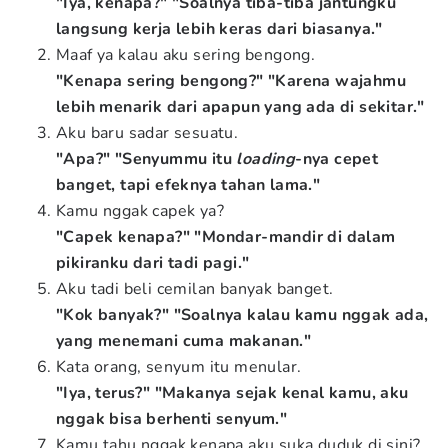
"Iya, kenapa?" "Soalnya tiba-tiba jantungku
langsung kerja lebih keras dari biasanya."
Maaf ya kalau aku sering bengong.
"Kenapa sering bengong?" "Karena wajahmu
lebih menarik dari apapun yang ada di sekitar."
Aku baru sadar sesuatu.
"Apa?" "Senyummu itu
loading
-nya cepet
banget, tapi efeknya tahan lama."
Kamu nggak capek ya?
"Capek kenapa?" "Mondar-mandir di dalam
pikiranku dari tadi pagi."
Aku tadi beli cemilan banyak banget.
"Kok banyak?" "Soalnya kalau kamu nggak ada,
yang menemani cuma makanan."
Kata orang, senyum itu menular.
"Iya, terus?" "Makanya sejak kenal kamu, aku
nggak bisa berhenti senyum."
Kamu tahu nggak kenapa aku suka duduk di sini?