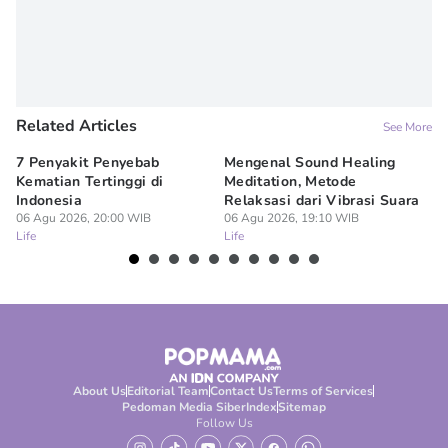
Related Articles
See More
7 Penyakit Penyebab
Mengenal Sound Healing
8 
Kematian Tertinggi di
Meditation, Metode
al
Indonesia
Relaksasi dari Vibrasi Suara
Bi
06 Agu 2026, 20:00 WIB
06 Agu 2026, 19:10 WIB
06
Life
Life
Lif
About Us
Editorial Team
Contact Us
Terms of Services
Pedoman Media Siber
Index
Sitemap
Follow Us