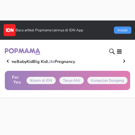
Baca artikel
Popmama
lainnya di IDN App
Install
Home
Baby
Kid
Big Kid
Life
Pregnancy
For
Iklanin di IDN
Tanya Ahli
Kumpulan Dongeng
You