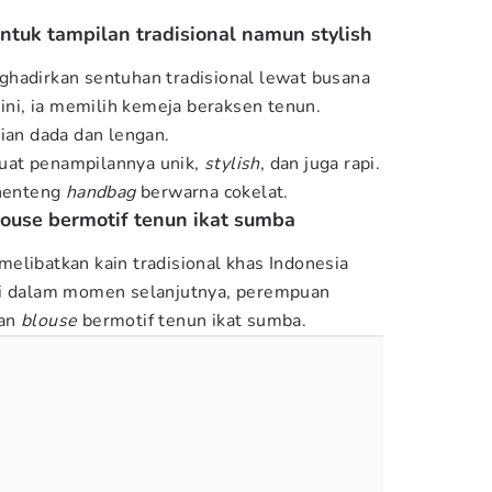
.
untuk tampilan tradisional namun stylish
ghadirkan sentuhan tradisional lewat busana
 ini, ia memilih kemeja beraksen tenun.
gian dada dan lengan.
uat penampilannya unik,
stylish
, dan juga rapi.
enenteng
handbag
berwarna cokelat.
louse bermotif tenun ikat sumba
elibatkan kain tradisional khas Indonesia
ti dalam momen selanjutnya, perempuan
kan
blouse
bermotif tenun ikat sumba.