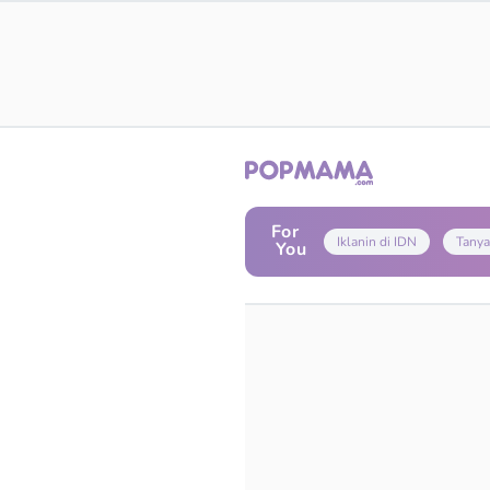
For
Iklanin di IDN
Tanya
You