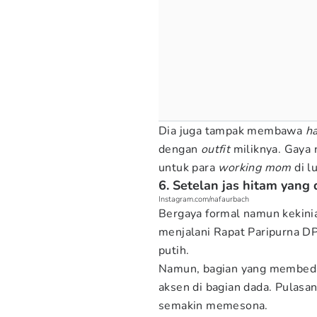
Dia juga tampak membawa
h
dengan
outfit
miliknya. Gaya n
untuk para
working mom
di l
6. Setelan jas hitam yang 
Instagram.com/nafaurbach
Bergaya formal namun kekinia
menjalani Rapat Paripurna DP
putih.
Namun, bagian yang membedak
aksen di bagian dada. Pulas
semakin memesona.