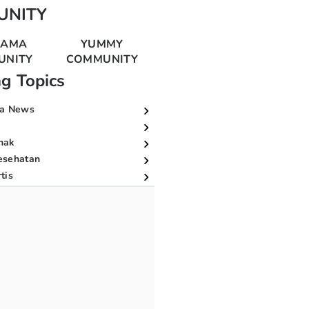
UNITY
MAMA
YUMMY
UNITY
COMMUNITY
ng Topics
a News
nak
esehatan
tis