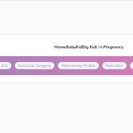
Home
Baby
Kid
Big Kid
Life
Pregnancy
 Ahli
Kumpulan Dongeng
Rekomendasi Produk
Nama Bayi