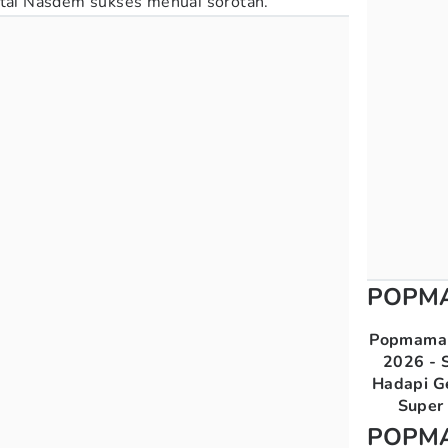
artai Nasdem sukses menuai sorotan.
POPM
Popmama 
2026 - S
Hadapi G
Super 
POPM