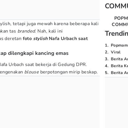
COMM
POP
ylish, tetapi juga mewah karena beberapa kali
COMM
akan tas
branded
. Nah, kali ini
Trendi
as deretan
foto
stylish
Nafa Urbach saat
1
.
Popmam
2
.
Viral
kap dilengkapi kancing emas
3
.
Berita A
afa Urbach saat bekerja di Gedung DPR.
4
.
Berita K
mengenakan
blouse
berpotongan mirip beskap.
5
.
Berita Ar