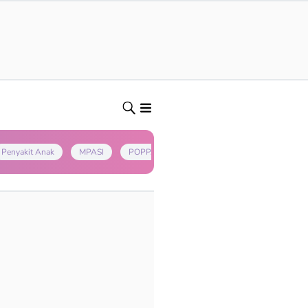
Penyakit Anak
MPASI
POPPAPA