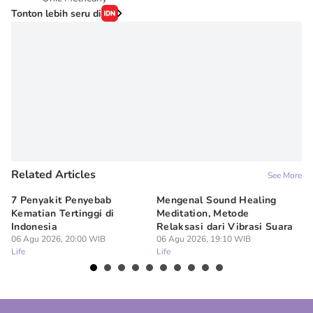
Tonton lebih seru di
Related Articles
See More
7 Penyakit Penyebab
Mengenal Sound Healing
8 
Kematian Tertinggi di
Meditation, Metode
al
Indonesia
Relaksasi dari Vibrasi Suara
Bi
06 Agu 2026, 20:00 WIB
06 Agu 2026, 19:10 WIB
06
Life
Life
Lif