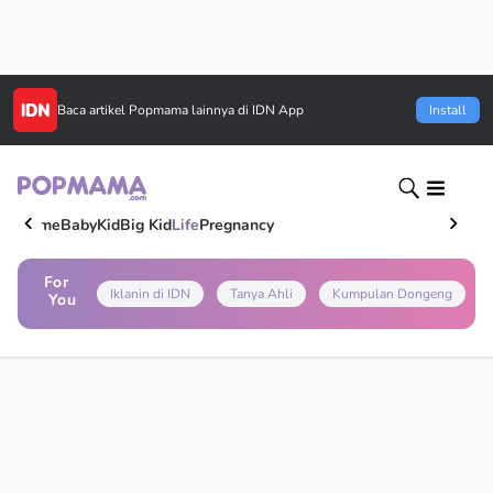
Baca artikel
Popmama
lainnya di IDN App
Install
Home
Baby
Kid
Big Kid
Life
Pregnancy
For
Iklanin di IDN
Tanya Ahli
Kumpulan Dongeng
You