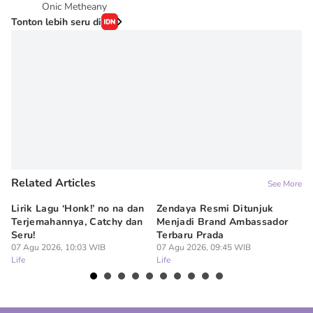
Onic Metheany
Tonton lebih seru di
Related Articles
See More
Lirik Lagu ‘Honk!’ no na dan
Zendaya Resmi Ditunjuk
7 
Terjemahannya, Catchy dan
Menjadi Brand Ambassador
Se
Seru!
Terbaru Prada
Ak
07 Agu 2026, 10:03 WIB
07 Agu 2026, 09:45 WIB
07
Life
Life
Lif