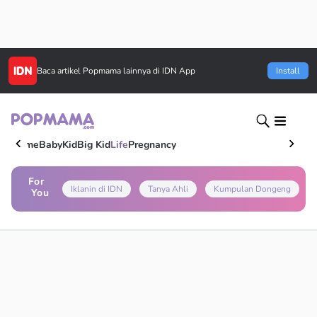
Baca artikel
Popmama
lainnya di IDN App
Install
Home
Baby
Kid
Big Kid
Life
Pregnancy
For
Iklanin di IDN
Tanya Ahli
Kumpulan Dongeng
You