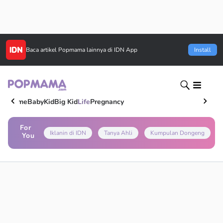
Baca artikel
Popmama
lainnya di IDN App
Install
Home
Baby
Kid
Big Kid
Life
Pregnancy
For
Iklanin di IDN
Tanya Ahli
Kumpulan Dongeng
You