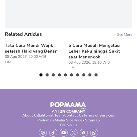
Related Articles
See More
Tata Cara Mandi Wajib
5 Cara Mudah Mengatasi
Ke
setelah Haid yang Benar
Leher Kaku hingga Sakit
Me
08 Agu 2026, 20:00 WIB
saat Menengok
08
Life
Lif
08 Agu 2026, 19:10 WIB
Life
About Us
Editorial Team
Contact Us
Terms of Services
Pedoman Media Siber
Index
Sitemap
Follow Us