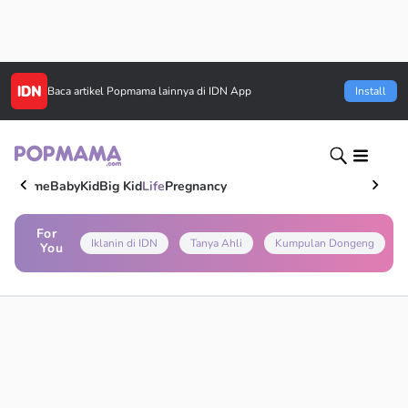
Baca artikel
Popmama
lainnya di IDN App
Install
Home
Baby
Kid
Big Kid
Life
Pregnancy
For
Iklanin di IDN
Tanya Ahli
Kumpulan Dongeng
You