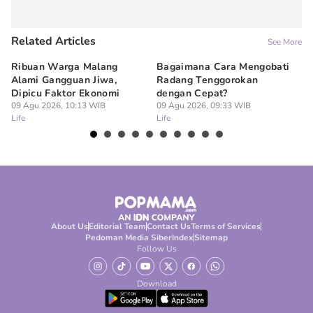
Related Articles
See More
Ribuan Warga Malang
Bagaimana Cara Mengobati
5 
Alami Gangguan Jiwa,
Radang Tenggorokan
Te
Dipicu Faktor Ekonomi
dengan Cepat?
09
Lif
09 Agu 2026, 10:13 WIB
09 Agu 2026, 09:33 WIB
Life
Life
About Us
Editorial Team
Contact Us
Terms of Services
Pedoman Media Siber
Index
Sitemap
Follow Us
Download