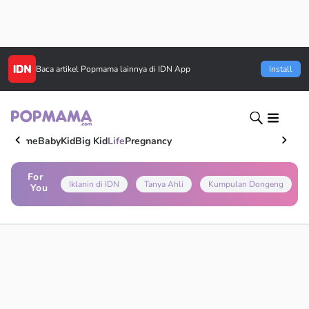
Baca artikel
Popmama
lainnya di IDN App
Install
Home
Baby
Kid
Big Kid
Life
Pregnancy
For
Iklanin di IDN
Tanya Ahli
Kumpulan Dongeng
You