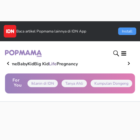
Baca artikel
Popmama
lainnya di IDN App
Install
Home
Baby
Kid
Big Kid
Life
Pregnancy
For
Iklanin di IDN
Tanya Ahli
Kumpulan Dongeng
You