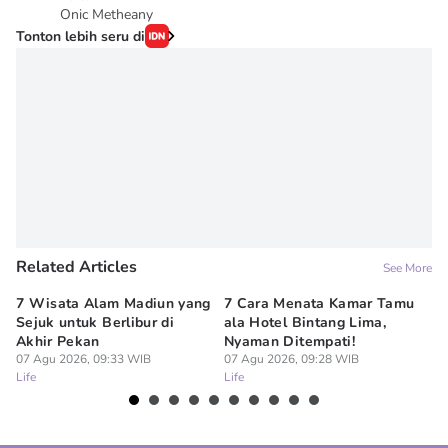
Onic Metheany
Tonton lebih seru di
Related Articles
See More
7 Wisata Alam Madiun yang
7 Cara Menata Kamar Tamu
7 
Sejuk untuk Berlibur di
ala Hotel Bintang Lima,
ya
Akhir Pekan
Nyaman Ditempati!
07
Lif
07 Agu 2026, 09:33 WIB
07 Agu 2026, 09:28 WIB
Life
Life