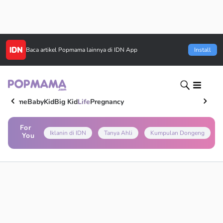
Baca artikel
Popmama
lainnya di IDN App
Install
Home
Baby
Kid
Big Kid
Life
Pregnancy
For
Iklanin di IDN
Tanya Ahli
Kumpulan Dongeng
You