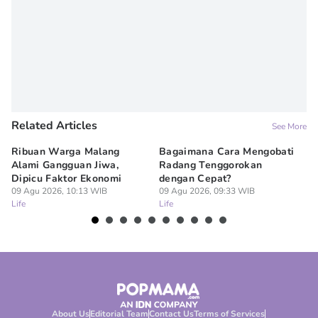
Related Articles
See More
Ribuan Warga Malang
Bagaimana Cara Mengobati
5 
Alami Gangguan Jiwa,
Radang Tenggorokan
Te
Dipicu Faktor Ekonomi
dengan Cepat?
09
Lif
09 Agu 2026, 10:13 WIB
09 Agu 2026, 09:33 WIB
Life
Life
About Us
Editorial Team
Contact Us
Terms of Services