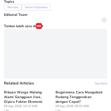
Topics
Skincare
Solusi Popmama
Editorial Team
Editor
Tonton lebih seru di
Sania Chandra
Editor
Onic Metheany
Related Articles
See More
Ribuan Warga Malang
Bagaimana Cara Mengobati
5 
Alami Gangguan Jiwa,
Radang Tenggorokan
Te
Dipicu Faktor Ekonomi
dengan Cepat?
09
Lif
09 Agu 2026, 10:13 WIB
09 Agu 2026, 09:33 WIB
Life
Life