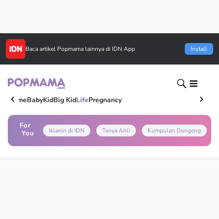
Baca artikel
Popmama
lainnya di IDN App
Install
Home
Baby
Kid
Big Kid
Life
Pregnancy
For
Iklanin di IDN
Tanya Ahli
Kumpulan Dongeng
You