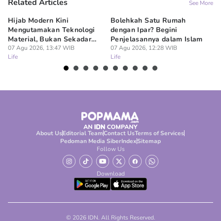
Related Articles
See More
Hijab Modern Kini
Bolehkah Satu Rumah
3
Mengutamakan Teknologi
dengan Ipar? Begini
17
Material, Bukan Sekadar
Penjelasannya dalam Islam
07
Lif
Model
07 Agu 2026, 13:47 WIB
07 Agu 2026, 12:28 WIB
Life
Life
About Us
Editorial Team
Contact Us
Terms of Services
Pedoman Media Siber
Index
Sitemap
Follow Us
Download
© 2026 IDN. All Rights Reserved.