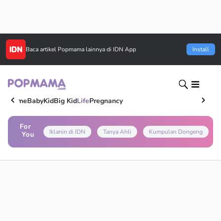
Baca artikel
Popmama
lainnya di IDN App
Install
Home
Baby
Kid
Big Kid
Life
Pregnancy
For
Iklanin di IDN
Tanya Ahli
Kumpulan Dongeng
You