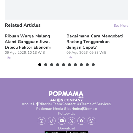
Related Articles
See More
Ribuan Warga Malang
Bagaimana Cara Mengobati
5 
Alami Gangguan Jiwa,
Radang Tenggorokan
Te
Dipicu Faktor Ekonomi
dengan Cepat?
09
Lif
09 Agu 2026, 10:13 WIB
09 Agu 2026, 09:33 WIB
Life
Life
About Us
Editorial Team
Contact Us
Terms of Services
Pedoman Media Siber
Index
Sitemap
Follow Us
Download