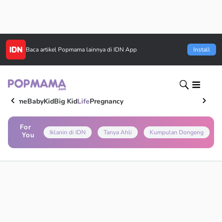
Baca artikel
Popmama
lainnya di IDN App
Install
Home
Baby
Kid
Big Kid
Life
Pregnancy
For
Iklanin di IDN
Tanya Ahli
Kumpulan Dongeng
You