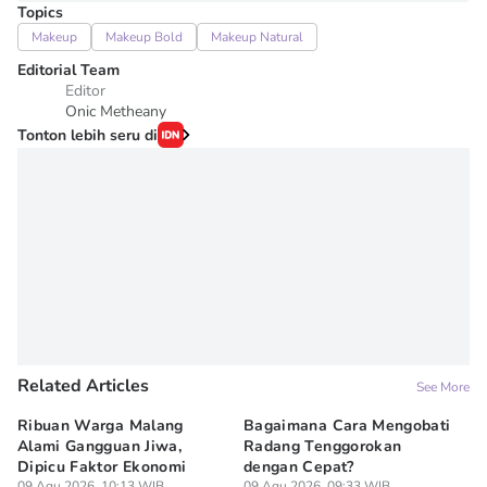
Topics
Makeup
Makeup Bold
Makeup Natural
Editorial Team
Editor
Onic Metheany
Tonton lebih seru di
Related Articles
See More
Ribuan Warga Malang
Bagaimana Cara Mengobati
5 
Alami Gangguan Jiwa,
Radang Tenggorokan
Te
Dipicu Faktor Ekonomi
dengan Cepat?
09
Lif
09 Agu 2026, 10:13 WIB
09 Agu 2026, 09:33 WIB