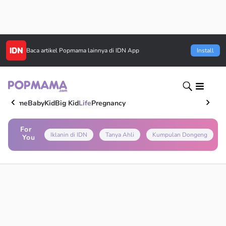
Baca artikel
Popmama
lainnya di IDN App
Install
Home
Baby
Kid
Big Kid
Life
Pregnancy
For
Iklanin di IDN
Tanya Ahli
Kumpulan Dongeng
You