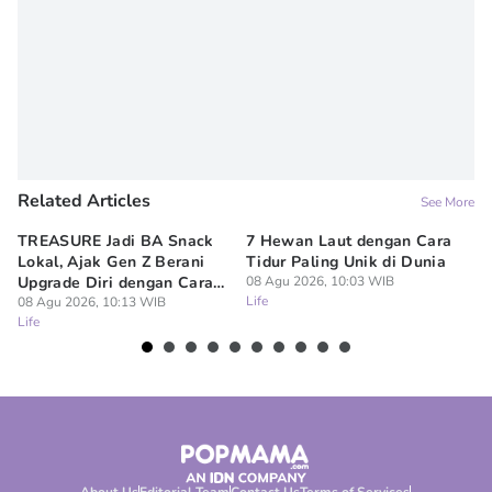
Related Articles
See More
TREASURE Jadi BA Snack
7 Hewan Laut dengan Cara
In
Lokal, Ajak Gen Z Berani
Tidur Paling Unik di Dunia
No
Upgrade Diri dengan Cara
08 Agu 2026, 10:03 WIB
Ci
Life
Sendiri
08 Agu 2026, 10:13 WIB
08
Life
Lif