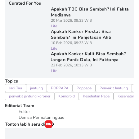
Curated For You
Apakah TBC Bisa Sembuh? Ini Fakta
Medisnya
20 Mar 2026, 09:33 WIB
Life
Apakah Kanker Prostat Bisa
Sembuh? Ini Penjelasan Ahli
10 Feb 2026, 09:33 WIB
Life
Apakah Kanker Kulit Bisa Sembuh?
Jangan Panik Dulu, Ini Faktanya
22 Feb 2026, 10:13 WIB
Life
Topics
Jadi Tau
jantung
POPPAPA
Poppapa
Penyakit Jantung
p
penyakit jantung koroner
Komorbid
Kesehatan Papa
Kesehatan 
Editorial Team
Editor
Denisa Permataningtias
Tonton lebih seru di