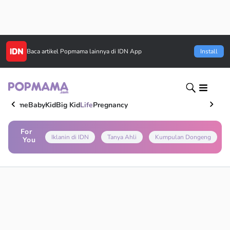
Baca artikel
Popmama
lainnya di IDN App
Install
Home
Baby
Kid
Big Kid
Life
Pregnancy
For
Iklanin di IDN
Tanya Ahli
Kumpulan Dongeng
You