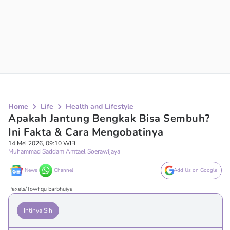
Home
Life
Health and Lifestyle
Apakah Jantung Bengkak Bisa Sembuh?
Ini Fakta & Cara Mengobatinya
14 Mei 2026, 09:10 WIB
Muhammad Saddam Amtael Soerawijaya
News
Channel
Add Us on Google
Pexels/Towfiqu barbhuiya
Intinya Sih