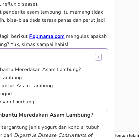
reflux disease).
t penderita asam lambung itu memang tidak
h, bisa-bisa dada terasa panas dan perut jadi
lagi, berikut
Popmama.com
mengulas apakah
ng? Yuk, simak sampai habis!
mbantu Meredakan Asam Lambung?
m Lambung
at untuk Asam Lambung
Yogurt
 Asam Lambung
mbantu Meredakan Asam Lambung?
i tergantung jenis yogurt dan kondisi tubuh
r dari
Digestive Disease Consultants of
Tonton lebih