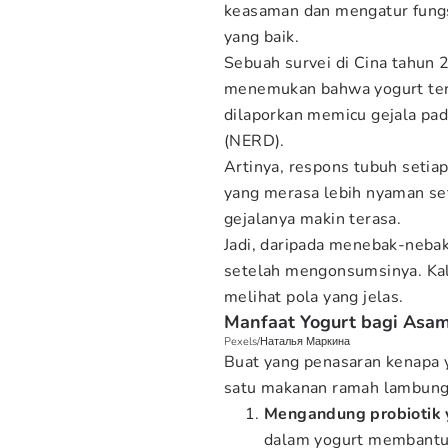
keasaman dan mengatur fungs
yang baik.
Sebuah survei di Cina tahun 
menemukan bahwa yogurt term
dilaporkan memicu gejala pad
(NERD).
Artinya, respons tubuh setia
yang merasa lebih nyaman set
gejalanya makin terasa.
Jadi, daripada menebak-nebak
setelah mengonsumsinya. Kalau
melihat pola yang jelas.
Manfaat Yogurt bagi Asa
Pexels/Наталья Маркина
Buat yang penasaran kenapa 
satu makanan ramah lambung,
Mengandung probiotik 
dalam yogurt membantu