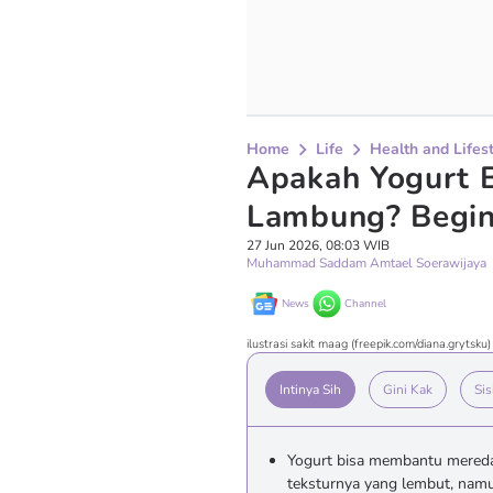
Home
Life
Health and Lifes
Apakah Yogurt 
Lambung? Begin
27 Jun 2026, 08:03 WIB
Muhammad Saddam Amtael Soerawijaya
News
Channel
ilustrasi sakit maag (freepik.com/diana.grytsku)
Intinya Sih
Gini Kak
Sis
Yogurt bisa membantu mereda
teksturnya yang lembut, namu