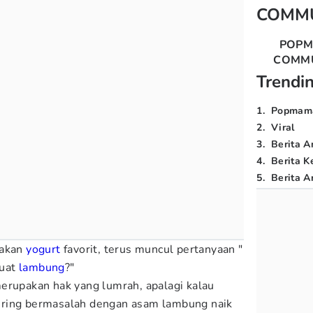
COMM
POP
COMM
Trendi
1
.
Popmam
2
.
Viral
3
.
Berita A
4
.
Berita K
5
.
Berita Ar
makan
yogurt
favorit, terus muncul pertanyaan "
buat
lambung
?"
erupakan hak yang lumrah, apalagi kalau
ering bermasalah dengan asam lambung naik