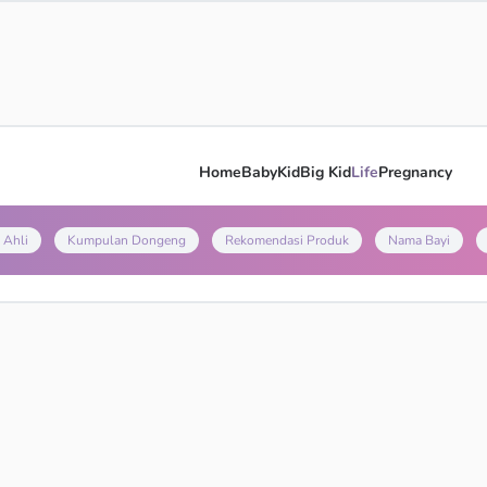
Home
Baby
Kid
Big Kid
Life
Pregnancy
 Ahli
Kumpulan Dongeng
Rekomendasi Produk
Nama Bayi