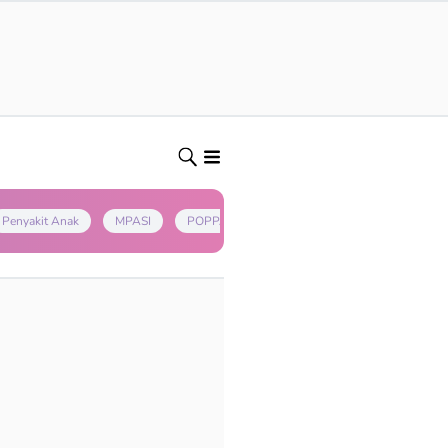
Penyakit Anak
MPASI
POPPAPA