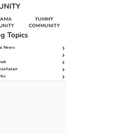
UNITY
MAMA
YUMMY
UNITY
COMMUNITY
ng Topics
a News
nak
esehatan
tis