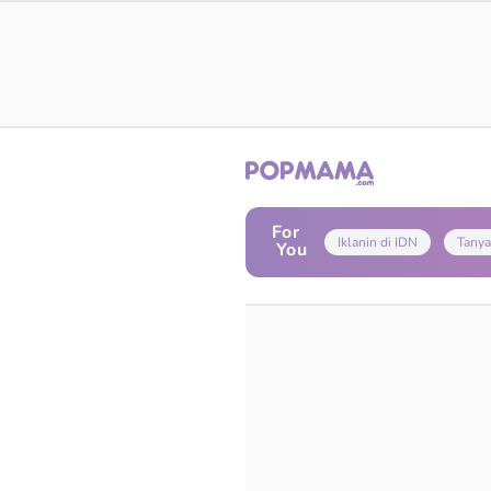
For
Iklanin di IDN
Tanya
You