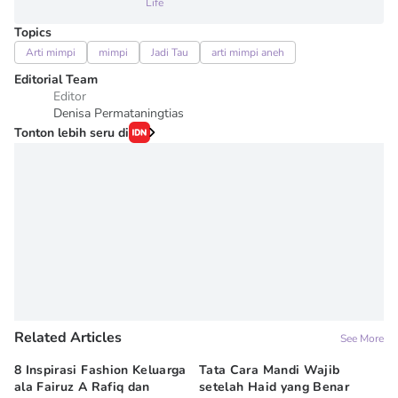
Life
Topics
Arti mimpi
mimpi
Jadi Tau
arti mimpi aneh
Editorial Team
Editor
Denisa Permataningtias
Tonton lebih seru di
Related Articles
See More
8 Inspirasi Fashion Keluarga
Tata Cara Mandi Wajib
5 
ala Fairuz A Rafiq dan
setelah Haid yang Benar
Le