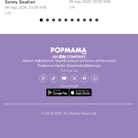
Sonny Septian
08 Agu 2026, 20:00 WIB
s
Life
08 Agu 2026, 23:09 WIB
08
Life
Lif
About Us
Editorial Team
Contact Us
Terms of Services
Pedoman Media Siber
Index
Sitemap
Follow Us
Download
© 2026 IDN. All Rights Reserved.