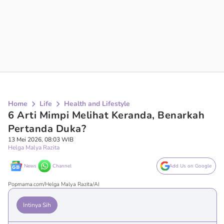
Home
Life
Health and Lifestyle
6 Arti Mimpi Melihat Keranda, Benarkah
Pertanda Duka?
13 Mei 2026, 08:03 WIB
Helga Malya Razita
News
Channel
Add Us on Google
Popmama.com/Helga Malya Razita/AI
Intinya Sih