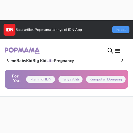
Baca artikel
Popmama
lainnya di IDN App
Install
Home
Baby
Kid
Big Kid
Life
Pregnancy
For
Iklanin di IDN
Tanya Ahli
Kumpulan Dongeng
You