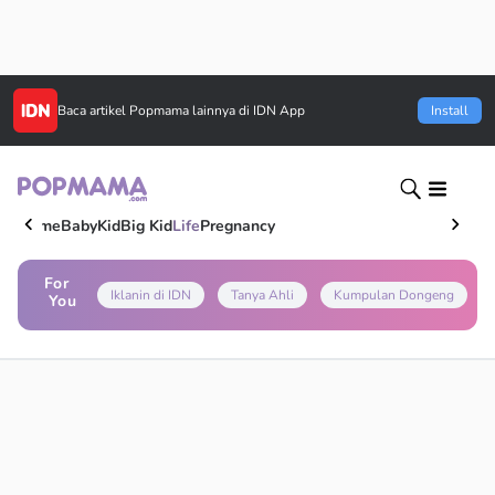
Baca artikel
Popmama
lainnya di IDN App
Install
Home
Baby
Kid
Big Kid
Life
Pregnancy
For
Iklanin di IDN
Tanya Ahli
Kumpulan Dongeng
You