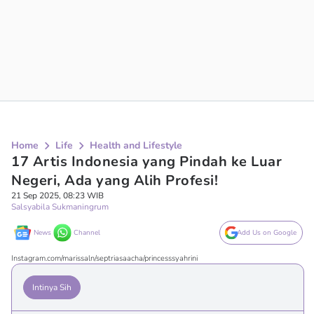
Home
Life
Health and Lifestyle
17 Artis Indonesia yang Pindah ke Luar
Negeri, Ada yang Alih Profesi!
21 Sep 2025, 08:23 WIB
Salsyabila Sukmaningrum
News
Channel
Add Us on Google
Instagram.com/marissaln/septriasaacha/princesssyahrini
Intinya Sih