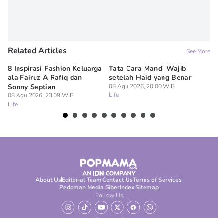
Related Articles
See More
8 Inspirasi Fashion Keluarga
Tata Cara Mandi Wajib
5 
ala Fairuz A Rafiq dan
setelah Haid yang Benar
Le
Sonny Septian
08 Agu 2026, 20:00 WIB
s
Life
08 Agu 2026, 23:09 WIB
08
Life
Lif
About Us
Editorial Team
Contact Us
Terms of Services
Pedoman Media Siber
Index
Sitemap
Follow Us