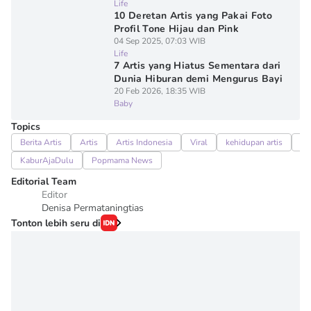
Life
10 Deretan Artis yang Pakai Foto
Profil Tone Hijau dan Pink
04 Sep 2025, 07:03 WIB
Life
7 Artis yang Hiatus Sementara dari
Dunia Hiburan demi Mengurus Bayi
20 Feb 2026, 18:35 WIB
Baby
Topics
Berita Artis
Artis
Artis Indonesia
Viral
kehidupan artis
Lu
KaburAjaDulu
Popmama News
Editorial Team
Editor
Denisa Permataningtias
Tonton lebih seru di