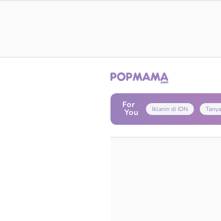
For
Iklanin di IDN
Tanya
You