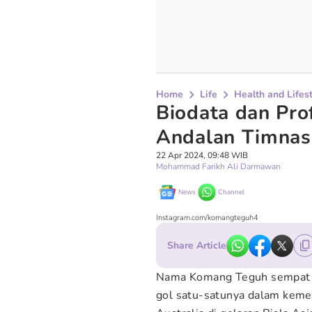
Home
Life
Health and Lifes
Biodata dan Pro
Andalan Timnas
22 Apr 2024, 09:48 WIB
Mohammad Farikh Ali Darmawan
News
Channel
Instagram.com/komangteguh4
Share Article
Nama Komang Teguh sempat m
gol satu-satunya dalam kem