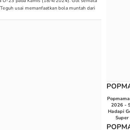
sia U-23 pada Kamis (18/4/2024). Gol semata
Teguh usai memanfaatkan bola muntah dari
POPM
Popmama 
2026 - S
Hadapi G
Super 
POPM