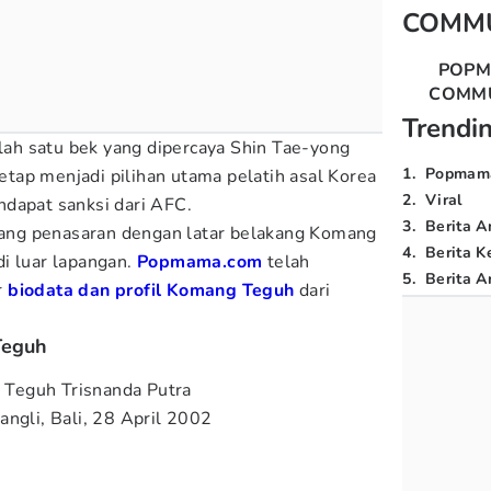
COMM
POP
COMM
Trendi
h satu bek yang dipercaya Shin Tae-yong
1
.
Popmam
 tetap menjadi pilihan utama pelatih asal Korea
2
.
Viral
dapat sanksi dari AFC.
3
.
Berita A
 yang penasaran dengan latar belakang Komang
4
.
Berita K
i luar lapangan.
Popmama.com
telah
5
.
Berita Ar
r
biodata dan profil Komang Teguh
dari
Teguh
Teguh Trisnanda Putra
ngli, Bali, 28 April 2002