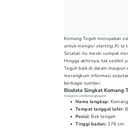
Komang Teguh merupakan sala
untuk mengisi
starting XI
. Ia
Selatan itu meski sempat men
Hingga akhirnya, tak sedikit
Teguh baik di dalam maupun d
merangkum informasi seputa
berbagai sumber.
Biodata Singkat Komang 
Instagram.com/komangteguh4
Nama lengkap:
Komang 
Tempat tanggal lahir:
Ba
Posisi:
Bek tengah
Tinggi badan:
176 cm