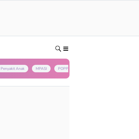
Penyakit Anak
MPASI
POPPAPA