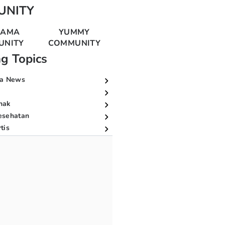
UNITY
MAMA
YUMMY
UNITY
COMMUNITY
ng Topics
a News
nak
esehatan
tis