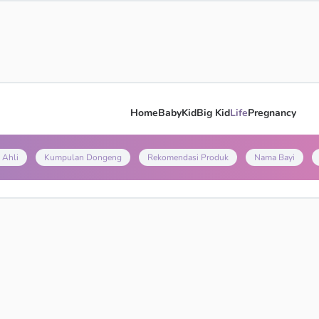
Home
Baby
Kid
Big Kid
Life
Pregnancy
 Ahli
Kumpulan Dongeng
Rekomendasi Produk
Nama Bayi