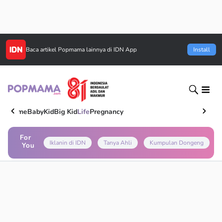
Baca artikel
Popmama
lainnya di IDN App
Install
Home
Baby
Kid
Big Kid
Life
Pregnancy
For
Iklanin di IDN
Tanya Ahli
Kumpulan Dongeng
You