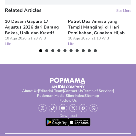
Related Articles
See More
10 Desain Gapura 17
Potret Dea Annisa yang
Ku
Agustus 2026 dari Barang
Tampil Manglingi di Hari
Me
Bekas, Unik dan Kreatif
Pernikahan, Gunakan Hijab
10
Lif
10 Agu 2026, 21:28 WIB
10 Agu 2026, 21:10 WIB
Life
Life
About Us
Editorial Team
Contact Us
Terms of Services
Pedoman Media Siber
Index
Sitemap
Follow Us
Download