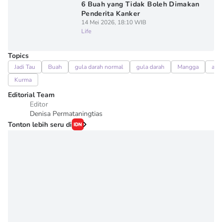
6 Buah yang Tidak Boleh Dimakan
Penderita Kanker
14 Mei 2026, 18:10 WIB
Life
Topics
Jadi Tau
Buah
gula darah normal
gula darah
Mangga
alp
Kurma
Editorial Team
Editor
Denisa Permataningtias
Tonton lebih seru di